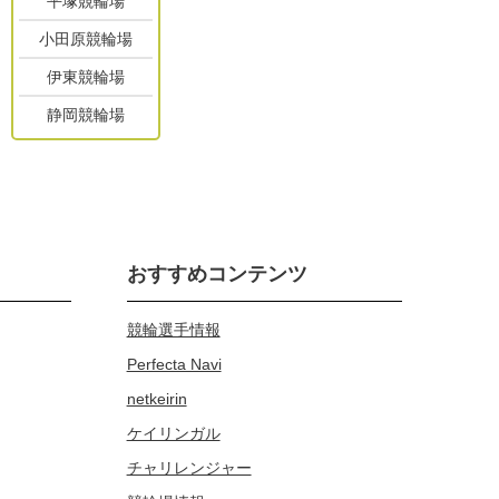
平塚競輪場
小田原競輪場
伊東競輪場
静岡競輪場
おすすめコンテンツ
競輪選手情報
Perfecta Navi
netkeirin
ケイリンガル
チャリレンジャー