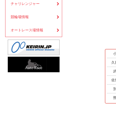
チャリレンジャー
競輪場情報
オートレース場情報
久
佐