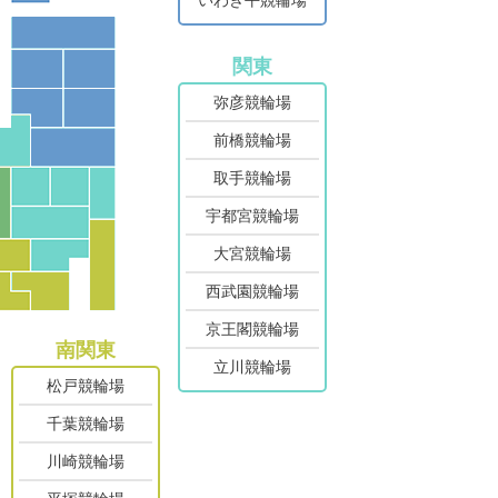
関東
弥彦競輪場
前橋競輪場
取手競輪場
宇都宮競輪場
大宮競輪場
西武園競輪場
京王閣競輪場
南関東
立川競輪場
松戸競輪場
千葉競輪場
川崎競輪場