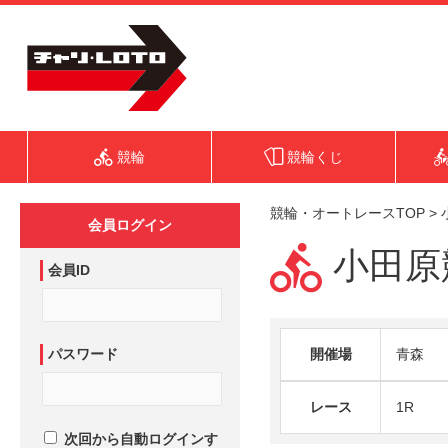
競輪
競輪くじ
競輪・オートレースTOP
>
会員ログイン
小田原競
会員ID
パスワード
開催場
青森
レース
1R
次回から自動ログインす