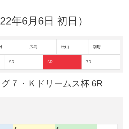
22年6月6日 初日）
田
広島
松山
別府
5R
6R
7R
ニング７・Ｋドリームス杯 6R
5
6