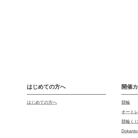
はじめての方へ
開催
はじめての方へ
競輪
オート
競輪く
Dokanto