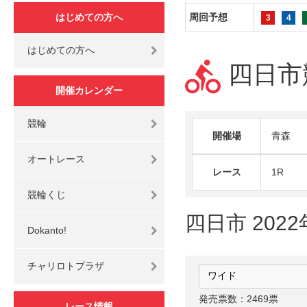
はじめての方へ
周回予想
3
4
はじめての方へ
四日市競
開催カレンダー
競輪
開催場
青森
オートレース
レース
1R
競輪くじ
四日市 202
Dokanto!
チャリロトプラザ
発売票数：2469票
レース情報