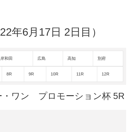
22年6月17日 2日目）
岸和田
広島
高知
別府
8R
9R
10R
11R
12R
トゥー・ワン プロモーション杯 5R