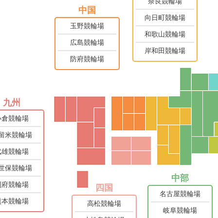
奈良競輪場
中国
向日町競輪場
玉野競輪場
和歌山競輪場
広島競輪場
岸和田競輪場
防府競輪場
九州
小倉競輪場
留米競輪場
武雄競輪場
世保競輪場
中部
別府競輪場
四国
名古屋競輪場
熊本競輪場
高松競輪場
岐阜競輪場