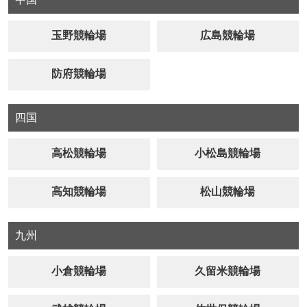
玉野競輪場
広島競輪場
防府競輪場
四国
高松競輪場
小松島競輪場
高知競輪場
松山競輪場
九州
小倉競輪場
久留米競輪場