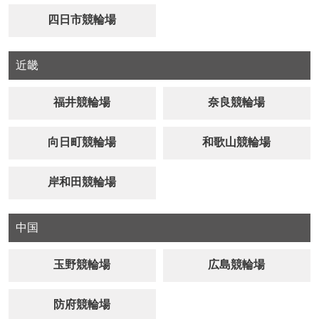
四日市競輪場
近畿
福井競輪場
奈良競輪場
向日町競輪場
和歌山競輪場
岸和田競輪場
中国
玉野競輪場
広島競輪場
防府競輪場