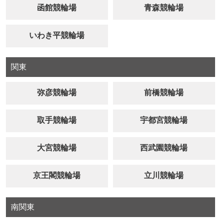
函館競輪場
青森競輪場
いわき平競輪場
関東
弥彦競輪場
前橋競輪場
取手競輪場
宇都宮競輪場
大宮競輪場
西武園競輪場
京王閣競輪場
立川競輪場
南関東