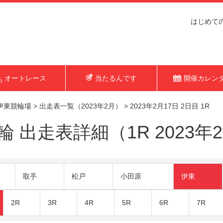
はじめて
オートレース
当たるんです
開催カレン
伊東競輪場
>
出走表一覧（2023年2月）
>
2023年2月17日 2日目 1R
 出走表詳細（1R 2023年2
取手
松戸
小田原
伊東
2R
3R
4R
5R
6R
7R