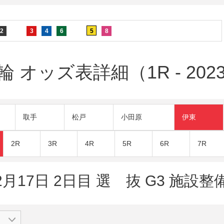
2
3
4
6
5
8
 オッズ表詳細（1R - 202
取手
松戸
小田原
伊東
2R
3R
4R
5R
6R
7R
年2月17日 2日目 選 抜 G3 施