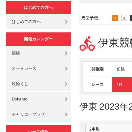
はじめての方へ
周回予想
7
1
はじめての方へ
開催カレンダー
伊東競輪
競輪
オートレース
開催場
前橋
競輪くじ
レース
1R
Dokanto!
伊東 2023
チャリロトプラザ
レース情報