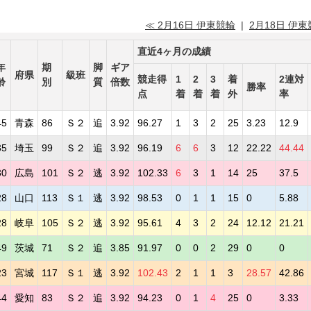
≪ 2月16日 伊東競輪
|
2月18日 伊東
直近4ヶ月の成績
年
期
脚
ギア
府県
級班
競走得
1
2
3
着
2連対
齢
別
質
倍数
勝率
点
着
着
着
外
率
45
青森
86
Ｓ２
追
3.92
96.27
1
3
2
25
3.23
12.9
35
埼玉
99
Ｓ２
追
3.92
96.19
6
6
3
12
22.22
44.44
30
広島
101
Ｓ２
逃
3.92
102.33
6
3
1
14
25
37.5
28
山口
113
Ｓ１
逃
3.92
98.53
0
1
1
15
0
5.88
28
岐阜
105
Ｓ２
逃
3.92
95.61
4
3
2
24
12.12
21.21
49
茨城
71
Ｓ２
追
3.85
91.97
0
0
2
29
0
0
23
宮城
117
Ｓ１
逃
3.92
102.43
2
1
1
3
28.57
42.86
44
愛知
83
Ｓ２
追
3.92
94.23
0
1
4
25
0
3.33