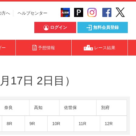
の方へ
ヘルプセンター
ログイン
無料会員登録
ダー
予想情報
レース結果
月17日 2日目）
奈良
高知
佐世保
別府
8R
9R
10R
11R
12R