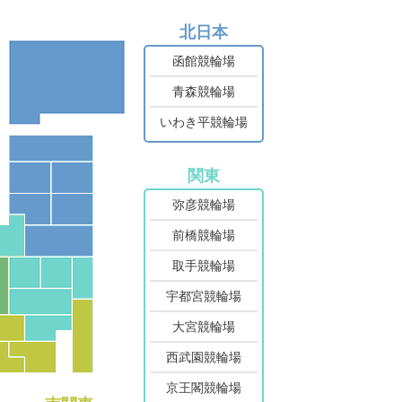
北日本
函館競輪場
青森競輪場
いわき平競輪場
関東
弥彦競輪場
前橋競輪場
取手競輪場
宇都宮競輪場
大宮競輪場
西武園競輪場
京王閣競輪場