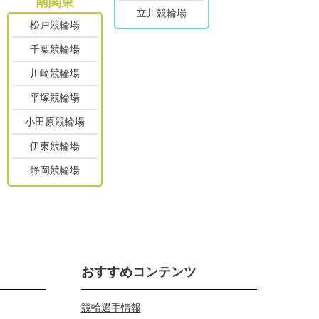
南関東
立川競輪場
松戸競輪場
千葉競輪場
川崎競輪場
平塚競輪場
小田原競輪場
伊東競輪場
静岡競輪場
おすすめコンテンツ
競輪選手情報