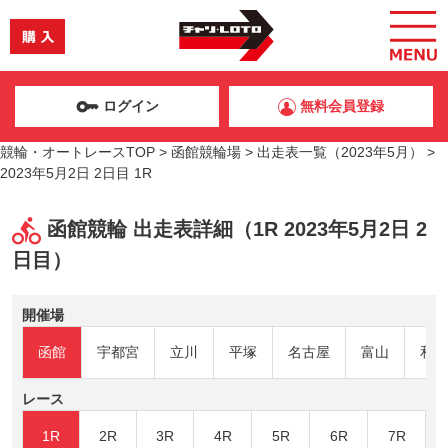
ログイン
無料会員登録
競輪・オートレースTOP
>
函館競輪場
>
出走表一覧（2023年5月）
>
2023年5月2日 2日目 1R
函館競輪 出走表詳細（1R 2023年5月2日 2
日目）
開催場
函館
宇都宮
立川
平塚
名古屋
富山
和歌
レース
1R
2R
3R
4R
5R
6R
7R