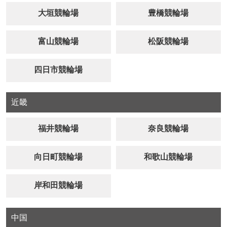
大垣競輪場
豊橋競輪場
富山競輪場
松阪競輪場
四日市競輪場
近畿
福井競輪場
奈良競輪場
向日町競輪場
和歌山競輪場
岸和田競輪場
中国