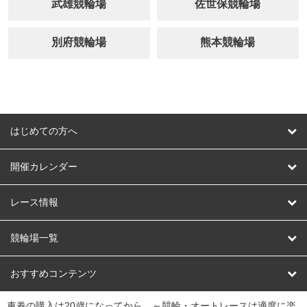
武雄競輪場
佐世保競輪場
別府競輪場
熊本競輪場
はじめての方へ
はじめての方へ
開催カレンダー
競輪
レース情報
オートレース
レース予想
競輪場一覧
競輪くじ
レース結果
北日本
函館競輪場
青森競輪場
いわき平競輪場
おすすめコンテンツ
車券の購入は20歳になってから ～競輪・オートレースは適度に楽