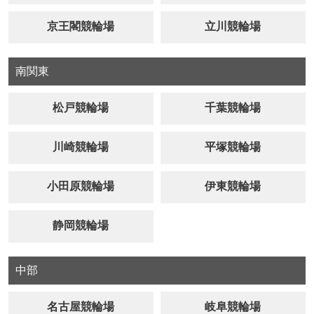
京王閣競輪場
立川競輪場
南関東
松戸競輪場
千葉競輪場
川崎競輪場
平塚競輪場
小田原競輪場
伊東競輪場
静岡競輪場
中部
名古屋競輪場
岐阜競輪場