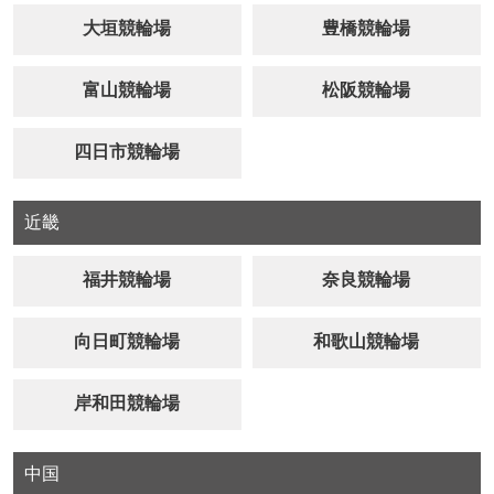
大垣競輪場
豊橋競輪場
富山競輪場
松阪競輪場
四日市競輪場
近畿
福井競輪場
奈良競輪場
向日町競輪場
和歌山競輪場
岸和田競輪場
中国