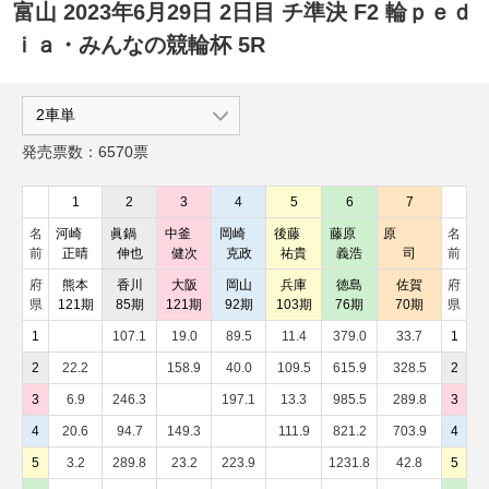
富山 2023年6月29日 2日目 チ準決 F2 輪ｐｅｄ
ｉａ・みんなの競輪杯 5R
発売票数：6570票
1
2
3
4
5
6
7
名
河崎
眞鍋
中釜
岡崎
後藤
藤原
原
名
前
正晴
伸也
健次
克政
祐貴
義浩
司
前
府
熊本
香川
大阪
岡山
兵庫
徳島
佐賀
府
県
121期
85期
121期
92期
103期
76期
70期
県
1
107.1
19.0
89.5
11.4
379.0
33.7
1
2
22.2
158.9
40.0
109.5
615.9
328.5
2
3
6.9
246.3
197.1
13.3
985.5
289.8
3
4
20.6
94.7
149.3
111.9
821.2
703.9
4
5
3.2
289.8
23.2
223.9
1231.8
42.8
5