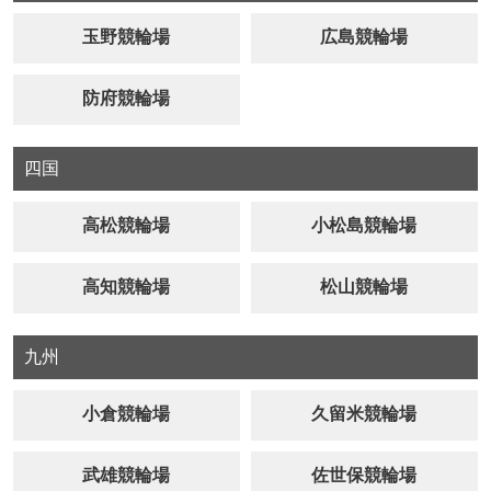
玉野競輪場
広島競輪場
防府競輪場
四国
高松競輪場
小松島競輪場
高知競輪場
松山競輪場
九州
小倉競輪場
久留米競輪場
武雄競輪場
佐世保競輪場