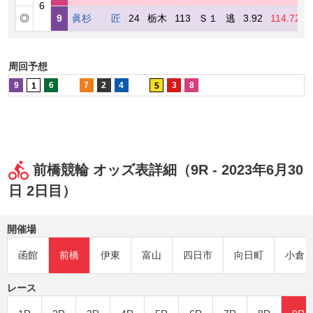
6
◎
9
眞杉 匠
24
栃木
113
Ｓ１
逃
3.92
114.72
周回予想
9
6
7
2
4
3
8
1
5
前橋競輪 オッズ表詳細（9R - 2023年6月30
日 2日目）
開催場
函館
前橋
伊東
富山
四日市
向日町
小倉
レース