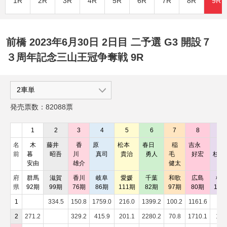
1R
2R
3R
4R
5R
6R
7R
8R
9R
前橋 2023年6月30日 2日目 二予選 G3 開設７
３周年記念三山王冠争奪戦 9R
発売票数：82088票
1
2
3
4
5
6
7
8
9
名
木
藤井
香
原
松本
春日
稲
吉永
眞
前
暮
昭吾
川
真司
貴治
勇人
毛
好宏
安由
雄介
健太
匠
府
群馬
滋賀
香川
岐阜
愛媛
千葉
和歌
広島
栃
県
92期
99期
76期
86期
111期
82期
97期
80期
113
1
334.5
150.8
1759.0
216.0
1399.2
100.2
1161.6
1.8
2
271.2
329.2
415.9
201.1
2280.2
70.8
1710.1
18.