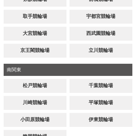
取手競輪場
宇都宮競輪場
大宮競輪場
西武園競輪場
京王閣競輪場
立川競輪場
南関東
松戸競輪場
千葉競輪場
川崎競輪場
平塚競輪場
小田原競輪場
伊東競輪場