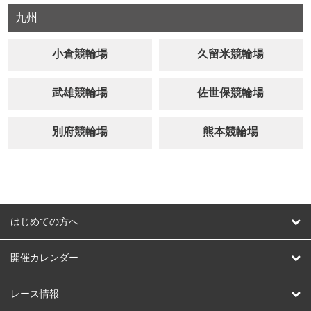
九州
小倉競輪場
久留米競輪場
武雄競輪場
佐世保競輪場
別府競輪場
熊本競輪場
はじめての方へ
はじめての方へ
開催カレンダー
競輪
レース情報