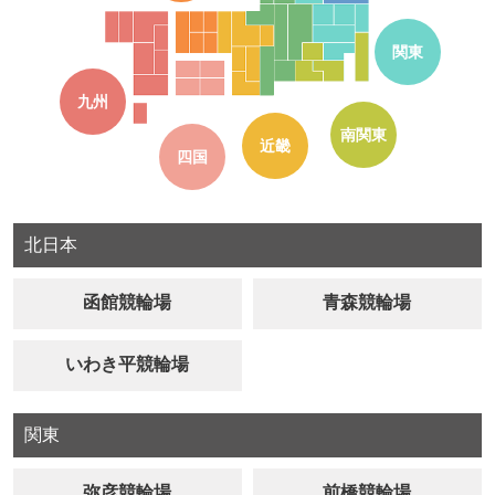
関東
九州
南関東
近畿
四国
北日本
函館競輪場
青森競輪場
いわき平競輪場
関東
弥彦競輪場
前橋競輪場