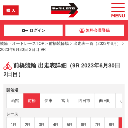
ログイン
無料会員登録
競輪・オートレースTOP
>
前橋競輪場
>
出走表一覧（2023年6月）
>
2023年6月30日 2日目 9R
前橋競輪 出走表詳細（9R 2023年6月30日
2日目）
開催場
函館
前橋
伊東
富山
四日市
向日町
小倉
レース
1R
2R
3R
4R
5R
6R
7R
8R
9R