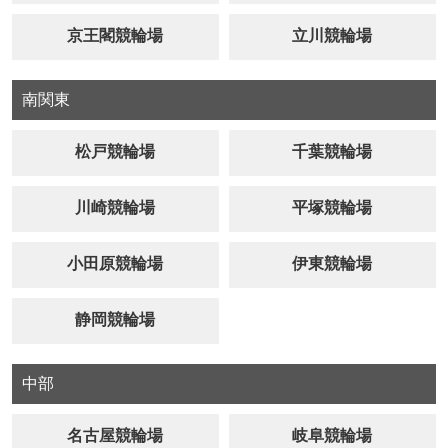
京王閣競輪場
立川競輪場
南関東
松戸競輪場
千葉競輪場
川崎競輪場
平塚競輪場
小田原競輪場
伊東競輪場
静岡競輪場
中部
名古屋競輪場
岐阜競輪場