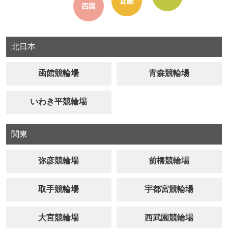
近畿
四国
北日本
函館競輪場
青森競輪場
いわき平競輪場
関東
弥彦競輪場
前橋競輪場
取手競輪場
宇都宮競輪場
大宮競輪場
西武園競輪場