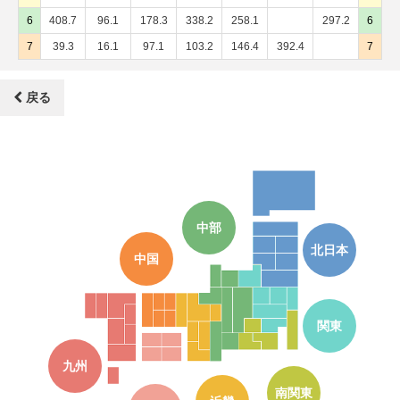
6
408.7
96.1
178.3
338.2
258.1
297.2
6
7
39.3
16.1
97.1
103.2
146.4
392.4
7
戻る
中部
北日本
中国
関東
九州
南関東