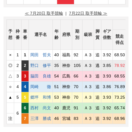
≪ 7月20日 取手競輪
|
7月22日 取手競輪 ≫
予
枠
車
年
期
脚
ギア
選手名
府県
級班
競走
1
想
番
番
齢
別
質
倍数
得点
×
1
1
岡田 哲夫
40
福島
92
Ａ３
追
3.92
68.50
1
◎
2
2
野口 修平
35
神奈
105
Ａ３
逃
3.85
78.92
2
△
3
3
脇田 良雄
54
広島
66
Ａ３
追
3.93
68.55
2
○
4
4
岡崎 徹
51
神奈
70
Ａ３
追
3.86
76.89
0
▲
5
5
郷坪 和博
53
神奈
70
Ａ３
追
3.93
73.25
0
6
西村 尚文
40
鹿児
91
Ａ３
追
3.92
65.74
0
6
注
7
三澤 勝成
46
宮城
83
Ａ３
追
3.92
68.96
1