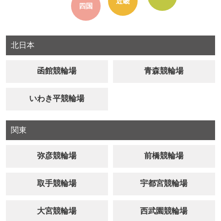
近畿
四国
北日本
函館競輪場
青森競輪場
いわき平競輪場
関東
弥彦競輪場
前橋競輪場
取手競輪場
宇都宮競輪場
大宮競輪場
西武園競輪場