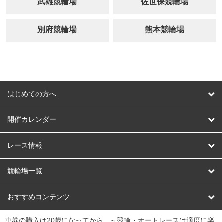
武雄競輪場
佐世保競輪場
別府競輪場
熊本競輪場
はじめての方へ
はじめての方へ
開催カレンダー
競輪
レース情報
オートレース
レース予想
競輪場一覧
競輪くじ
レース結果
北日本
函館競輪場
青森競輪場
いわき平競輪場
おすすめコンテンツ
車券の購入は20歳になってから ～競輪・オートレースは適度に楽