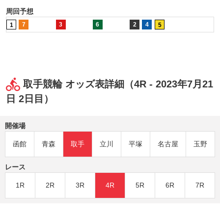
周回予想
7
3
6
2
4
1
5
取手競輪 オッズ表詳細（4R - 2023年7月21
日 2日目）
開催場
函館
青森
取手
立川
平塚
名古屋
玉野
レース
1R
2R
3R
4R
5R
6R
7R