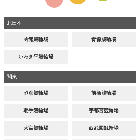
北日本
函館競輪場
青森競輪場
いわき平競輪場
関東
弥彦競輪場
前橋競輪場
取手競輪場
宇都宮競輪場
大宮競輪場
西武園競輪場