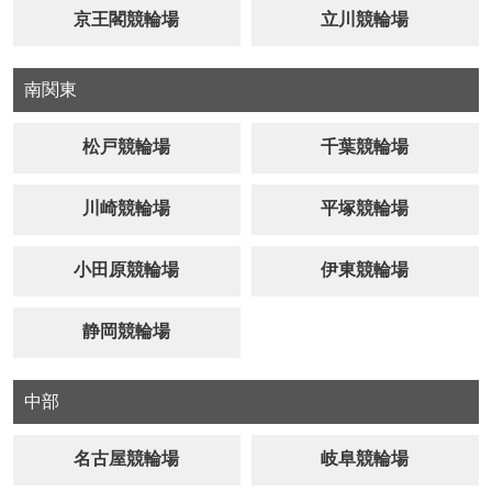
京王閣競輪場
立川競輪場
南関東
松戸競輪場
千葉競輪場
川崎競輪場
平塚競輪場
小田原競輪場
伊東競輪場
静岡競輪場
中部
名古屋競輪場
岐阜競輪場