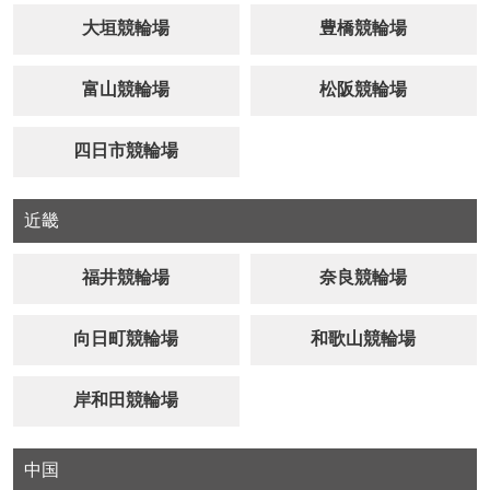
大垣競輪場
豊橋競輪場
富山競輪場
松阪競輪場
四日市競輪場
近畿
福井競輪場
奈良競輪場
向日町競輪場
和歌山競輪場
岸和田競輪場
中国