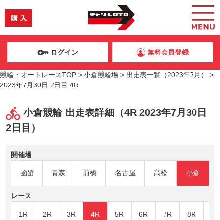
ログイン
無料会員登録
競輪・オートレースTOP
>
小倉競輪場
>
出走表一覧（2023年7月）
>
2023年7月30日 2日目 4R
小倉競輪 出走表詳細（4R 2023年7月30日
2日目）
開催場
函館
青森
前橋
名古屋
高松
小倉
レース
1R
2R
3R
4R
5R
6R
7R
8R
9R