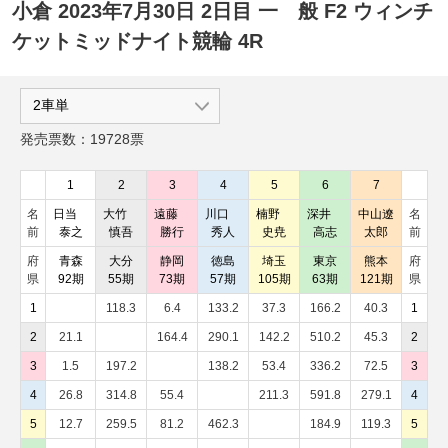
小倉 2023年7月30日 2日目 一 般 F2 ウィンチ
ケットミッドナイト競輪 4R
発売票数：19728票
1
2
3
4
5
6
7
名
日当
大竹
遠藤
川口
楠野
深井
中山遼
名
前
泰之
慎吾
勝行
秀人
史尭
高志
太郎
前
府
青森
大分
静岡
徳島
埼玉
東京
熊本
府
県
92期
55期
73期
57期
105期
63期
121期
県
1
118.3
6.4
133.2
37.3
166.2
40.3
1
2
21.1
164.4
290.1
142.2
510.2
45.3
2
3
1.5
197.2
138.2
53.4
336.2
72.5
3
4
26.8
314.8
55.4
211.3
591.8
279.1
4
5
12.7
259.5
81.2
462.3
184.9
119.3
5