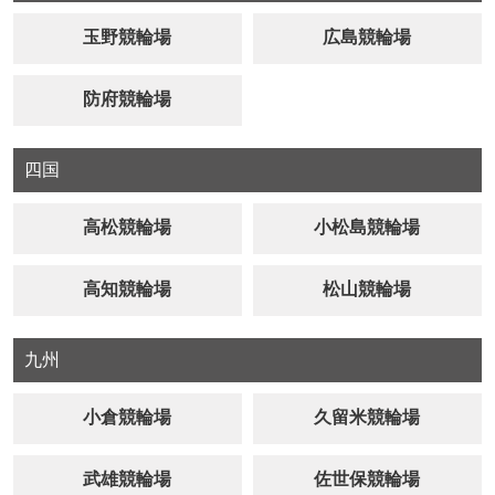
玉野競輪場
広島競輪場
防府競輪場
四国
高松競輪場
小松島競輪場
高知競輪場
松山競輪場
九州
小倉競輪場
久留米競輪場
武雄競輪場
佐世保競輪場