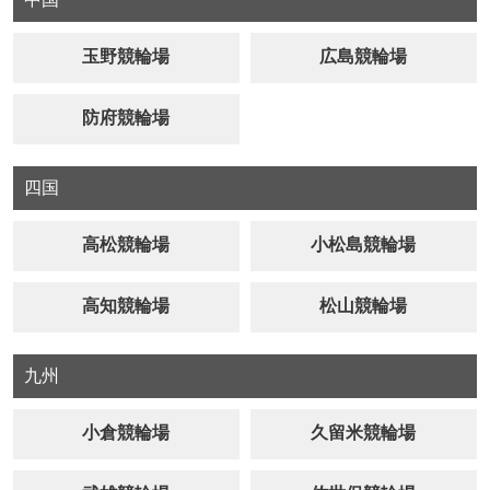
玉野競輪場
広島競輪場
防府競輪場
四国
高松競輪場
小松島競輪場
高知競輪場
松山競輪場
九州
小倉競輪場
久留米競輪場