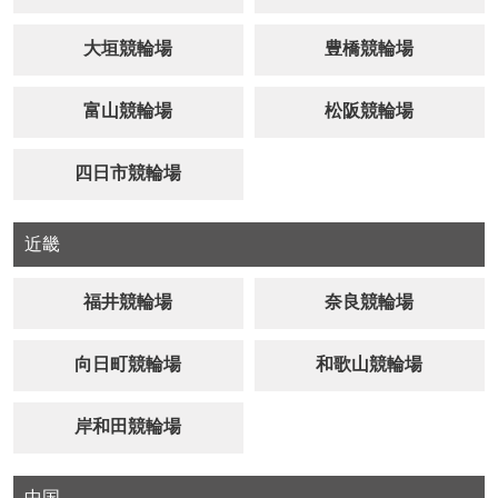
大垣競輪場
豊橋競輪場
富山競輪場
松阪競輪場
四日市競輪場
近畿
福井競輪場
奈良競輪場
向日町競輪場
和歌山競輪場
岸和田競輪場
中国