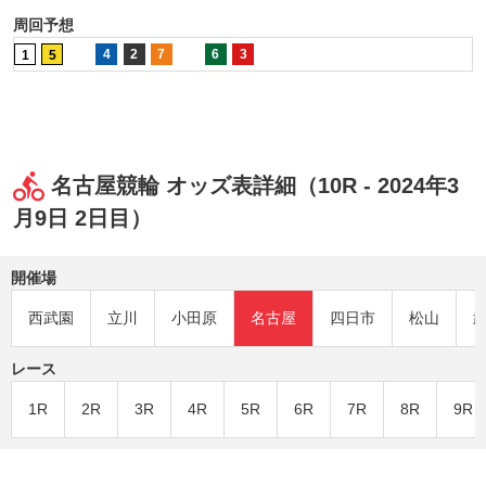
周回予想
4
2
7
6
3
1
5
名古屋競輪 オッズ表詳細（10R - 2024年3
月9日 2日目）
開催場
西武園
立川
小田原
名古屋
四日市
松山
レース
1R
2R
3R
4R
5R
6R
7R
8R
9R