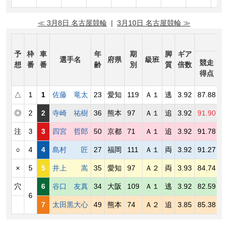
≪ 3月8日 名古屋競輪
|
3月10日 名古屋競輪 ≫
予
枠
車
年
期
脚
ギア
選手名
府県
級班
競走
1
想
番
番
齢
別
質
倍数
得点
△
1
1
佐藤 竜太
23
愛知
119
Ａ１
逃
3.92
87.88
9
◎
2
2
寺崎 祐樹
36
熊本
97
Ａ１
追
3.92
91.90
3
注
3
3
四宮 哲郎
50
京都
71
Ａ１
追
3.92
91.78
3
○
4
4
島村 匠
27
福岡
111
Ａ１
両
3.92
91.27
6
×
5
5
井上 嵩
35
愛知
97
Ａ２
両
3.93
84.74
4
穴
6
谷口 友真
34
大阪
109
Ａ１
逃
3.92
82.59
2
6
7
太田黒大心
49
熊本
74
Ａ２
追
3.85
85.38
3