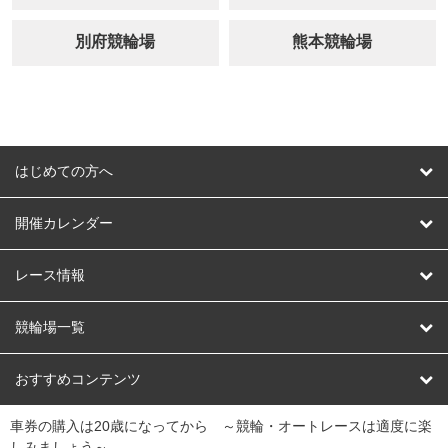
別府競輪場
熊本競輪場
はじめての方へ
はじめての方へ
開催カレンダー
競輪
レース情報
オートレース
レース予想
競輪場一覧
競輪くじ
レース結果
北日本
函館競輪場
青森競輪場
いわき平競輪場
おすすめコンテンツ
車券の購入は20歳になってから ～競輪・オートレースは適度に楽
Dokanto!
キャリーオーバー一覧
関
競輪選手情報
弥彦競輪場
前橋競輪場
取手競輪場
宇都宮競輪場
しみましょう～