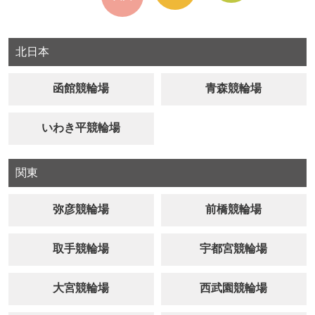
北日本
函館競輪場
青森競輪場
いわき平競輪場
関東
弥彦競輪場
前橋競輪場
取手競輪場
宇都宮競輪場
大宮競輪場
西武園競輪場