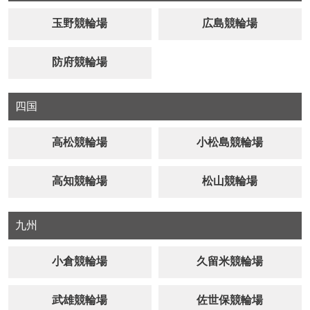
玉野競輪場
広島競輪場
防府競輪場
四国
高松競輪場
小松島競輪場
高知競輪場
松山競輪場
九州
小倉競輪場
久留米競輪場
武雄競輪場
佐世保競輪場