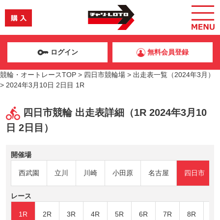
ログイン
無料会員登録
競輪・オートレースTOP
>
四日市競輪場
>
出走表一覧（2024年3月）
>
2024年3月10日 2日目 1R
四日市競輪 出走表詳細（1R 2024年3月10
日 2日目）
開催場
西武園
立川
川崎
小田原
名古屋
四日市
レース
1R
2R
3R
4R
5R
6R
7R
8R
9R