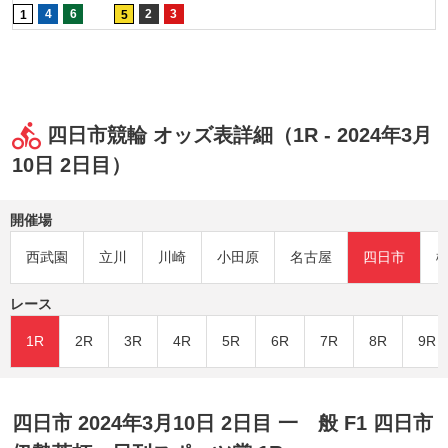
4
6
2
3
1
5
四日市競輪 オッズ表詳細（1R - 2024年3月
10日 2日目）
開催場
西武園
立川
川崎
小田原
名古屋
四日市
レース
1R
2R
3R
4R
5R
6R
7R
8R
9R
四日市 2024年3月10日 2日目 一 般 F1 四日市