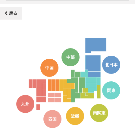
戻る
中部
北日本
中国
関東
九州
南関東
近畿
四国