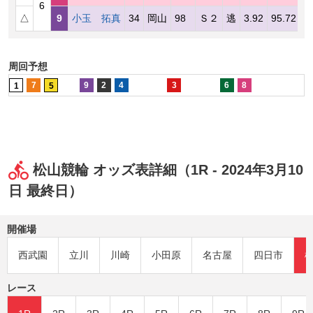
6
△
9
小玉 拓真
34
岡山
98
Ｓ２
逃
3.92
95.72
周回予想
7
9
2
4
3
6
8
1
5
松山競輪 オッズ表詳細（1R - 2024年3月10
日 最終日）
開催場
西武園
立川
川崎
小田原
名古屋
四日市
レース