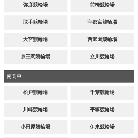
弥彦競輪場
前橋競輪場
取手競輪場
宇都宮競輪場
大宮競輪場
西武園競輪場
京王閣競輪場
立川競輪場
南関東
松戸競輪場
千葉競輪場
川崎競輪場
平塚競輪場
小田原競輪場
伊東競輪場