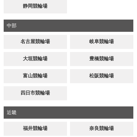
静岡競輪場
中部
名古屋競輪場
岐阜競輪場
大垣競輪場
豊橋競輪場
富山競輪場
松阪競輪場
四日市競輪場
近畿
福井競輪場
奈良競輪場