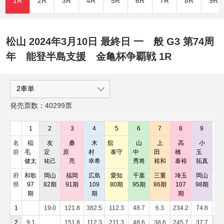
1R
2R
3R
4R
5R
6R
7R
8R
9R
松山 2024年3月10日 最終日 一 般 G3 第74周
年 能登半島支援 金亀杯争覇戦 1R
発売票数：40299票
1
2
3
4
5
6
7
8
9
名
稲
友
桑
木
舘
山
上
高
小
名
前
毛
定
原
村
泰守
中
田
橋
玉
前
健太
祐己
亮
幸希
秀将
裕和
泰裕
拓真
府
和歌
岡山
福岡
広島
愛知
千葉
三重
埼玉
岡山
府
県
97
82期
91期
109
80期
95期
86期
107
98期
県
期
期
期
1
19.0
121.8
382.5
112.3
48.7
6.3
234.2
74.8
1
2
9.1
151.8
112.3
211.3
48.6
38.6
245.7
37.7
2