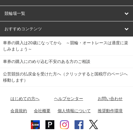
オートレース
レース予想
競輪場一覧
競輪くじ
レース結果
北日本
函館競輪場
青森競輪場
いわき平競輪場
おすすめコンテンツ
車券の購入は20歳になってから ～競輪・オートレースは適度に楽
Dokanto!
キャリーオーバー一覧
関
競輪選手情報
弥彦競輪場
前橋競輪場
取手競輪場
宇都宮競輪場
しみましょう～
東
大宮競輪場
西武園競輪場
京王閣競輪場
立川競輪場
チャリロトプラザ
Perfecta Navi
車券の購入にのめり込む不安のある方のご相談
南
松戸競輪場
千葉競輪場
川崎競輪場
平塚競輪場
公営競技の払戻金を受けた方へ（クリックすると国税庁のページへ
netkeirin
関
移動します）
小田原競輪場
伊東競輪場
静岡競輪場
東
ケイリンガル
中
名古屋競輪場
岐阜競輪場
大垣競輪場
豊橋競輪場
はじめての方へ
ヘルプセンター
お問い合わせ
部
チャリレンジャー
富山競輪場
松阪競輪場
四日市競輪場
会員規約
会社概要
個人情報について
推奨動作環境
競輪場情報
近
福井競輪場
奈良競輪場
向日町競輪場
和歌山競輪場
畿