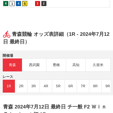
6
4
3
2
1
5
青森競輪 オッズ表詳細（1R - 2024年7月12
日 最終日）
開催場
青森
西武園
豊橋
高知
久留米
レース
1R
2R
3R
4R
5R
6R
7R
8R
9R
青森 2024年7月12日 最終日 チ一般 F2 Ｗｉｎ