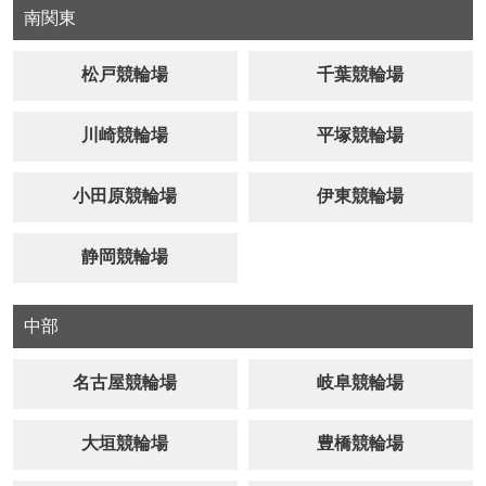
南関東
松戸競輪場
千葉競輪場
川崎競輪場
平塚競輪場
小田原競輪場
伊東競輪場
静岡競輪場
中部
名古屋競輪場
岐阜競輪場
大垣競輪場
豊橋競輪場