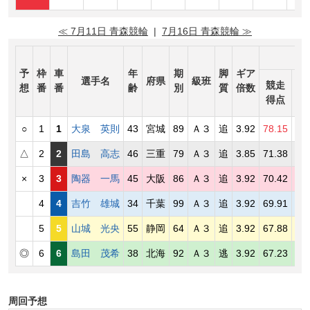
≪ 7月11日 青森競輪
|
7月16日 青森競輪 ≫
予
枠
車
年
期
脚
ギア
選手名
府県
級班
競走
1
想
番
番
齢
別
質
倍数
得点
着
○
1
1
大泉 英則
43
宮城
89
Ａ３
追
3.92
78.15
0
△
2
2
田島 高志
46
三重
79
Ａ３
追
3.85
71.38
0
×
3
3
陶器 一馬
45
大阪
86
Ａ３
追
3.92
70.42
2
4
4
吉竹 雄城
34
千葉
99
Ａ３
追
3.92
69.91
2
5
5
山城 光央
55
静岡
64
Ａ３
追
3.92
67.88
0
◎
6
6
島田 茂希
38
北海
92
Ａ３
逃
3.92
67.23
3
周回予想