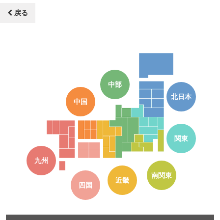
戻る
中部
北日本
中国
関東
九州
南関東
近畿
四国