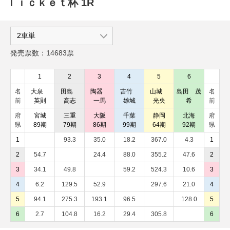
Ｔｉｃｋｅｔ杯 1R
発売票数：14683票
1
2
3
4
5
6
名
大泉
田島
陶器
吉竹
山城
島田 茂
名
前
英則
高志
一馬
雄城
光央
希
前
府
宮城
三重
大阪
千葉
静岡
北海
府
県
89期
79期
86期
99期
64期
92期
県
1
93.3
35.0
18.2
367.0
4.3
1
2
54.7
24.4
88.0
355.2
47.6
2
3
34.1
49.8
59.2
524.3
10.6
3
4
6.2
129.5
52.9
297.6
21.0
4
5
94.1
275.3
193.1
96.5
128.0
5
6
2.7
104.8
16.2
29.4
305.8
6