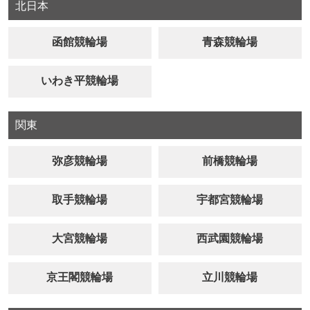
北日本
函館競輪場
青森競輪場
いわき平競輪場
関東
弥彦競輪場
前橋競輪場
取手競輪場
宇都宮競輪場
大宮競輪場
西武園競輪場
京王閣競輪場
立川競輪場