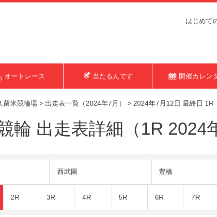
はじめて
オートレース
当たるんです
開催カレン
久留米競輪場
>
出走表一覧（2024年7月）
>
2024年7月12日 最終日 1R
輪 出走表詳細（1R 2024
西武園
豊橋
2R
3R
4R
5R
6R
7R