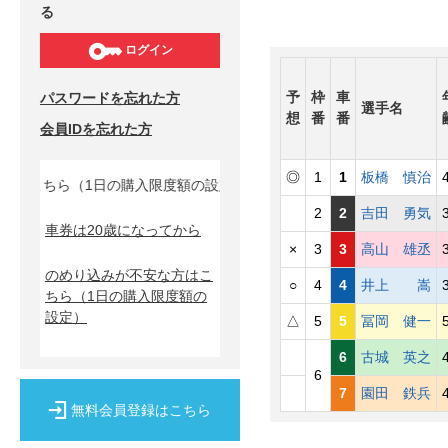
る
ログイン
予
枠
車
パスワードを忘れた方
選手名
想
番
番
会員IDを忘れた方
◎
1
1
板橋 慎治
はこちら（1日の購入限度額の設定）↓
2
2
吉田 勇気
車券は20歳になってから
×
3
3
高山 雄丞
のめり込みが不安な方はこ
○
4
4
井上 嵩
ちら
（1日の購入限度額の
設定）
△
5
5
冨岡 健一
6
古城 英之
6
7
園田 鉄兵
無料会員登録はこちら