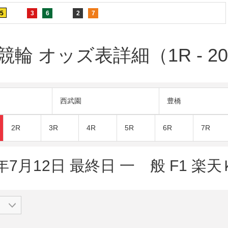
5
3
6
2
7
輪 オッズ表詳細（1R - 20
西武園
豊橋
2R
3R
4R
5R
6R
7R
4年7月12日 最終日 一 般 F1 