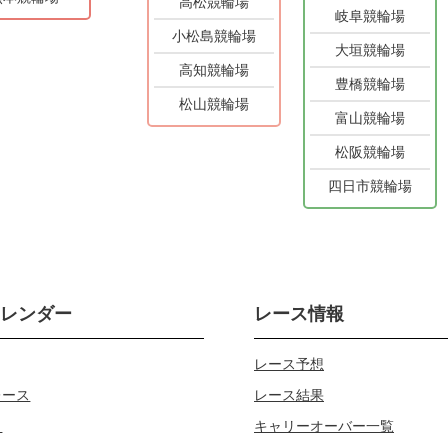
高松競輪場
岐阜競輪場
小松島競輪場
大垣競輪場
高知競輪場
豊橋競輪場
松山競輪場
富山競輪場
松阪競輪場
四日市競輪場
カレンダー
レース情報
レース予想
レース
レース結果
じ
キャリーオーバー一覧