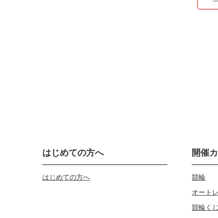
はじめての方へ
開催
はじめての方へ
競輪
オート
競輪く