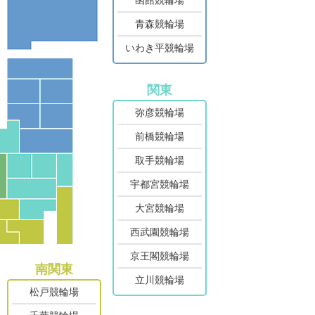
青森競輪場
いわき平競輪場
関東
弥彦競輪場
前橋競輪場
取手競輪場
宇都宮競輪場
大宮競輪場
西武園競輪場
京王閣競輪場
南関東
立川競輪場
松戸競輪場