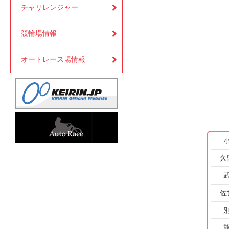
チャリレンジャー
競輪場情報
オートレース場情報
久
佐