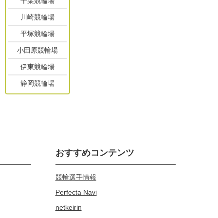
千葉競輪場
川崎競輪場
平塚競輪場
小田原競輪場
伊東競輪場
静岡競輪場
おすすめコンテンツ
競輪選手情報
Perfecta Navi
netkeirin