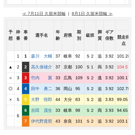
≪ 7月11日 久留米競輪
|
8月1日 久留米競輪 ≫
予
枠
車
年
期
脚
ギア
選手名
府県
級班
競走得
想
番
番
齢
別
質
倍数
点
1
1
森川 大輔
37
岐阜
92
Ｓ２
追
3.92
101.28
▲
2
2
高久保雄介
37
京都
100
Ｓ１
両
3.92
104.57
○
3
3
竹内 翼
33
広島
109
Ｓ２
逃
3.92
100.17
◎
4
4
田中 勇二
36
岡山
95
Ｓ２
追
3.92
102.78
×
5
5
大野 悟郎
44
大分
83
Ｓ２
追
3.83
99.05
6
吉田 茂生
33
岐阜
98
Ｓ２
両
3.93
94.65
6
7
伊代野貴照
43
奈良
101
Ｓ２
追
3.92
103.17