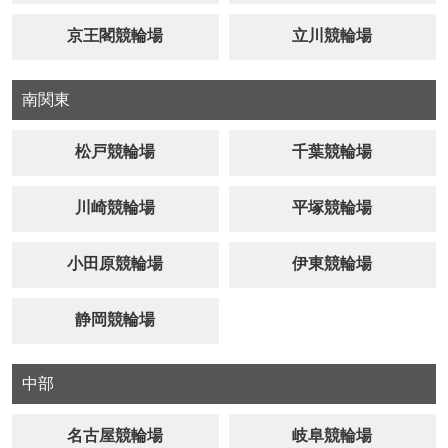
京王閣競輪場
立川競輪場
南関東
松戸競輪場
千葉競輪場
川崎競輪場
平塚競輪場
小田原競輪場
伊東競輪場
静岡競輪場
中部
名古屋競輪場
岐阜競輪場