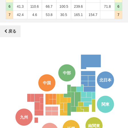
6
41.3
110.6
66.7
100.5
239.6
71.8
6
7
42.4
4.6
53.8
30.5
165.1
154.7
7
戻る
中部
北日本
中国
関東
九州
南関東