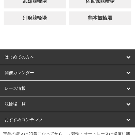
武雄競輪場
佐世保競輪場
別府競輪場
熊本競輪場
はじめての方へ
はじめての方へ
開催カレンダー
競輪
レース情報
オートレース
レース予想
競輪場一覧
競輪くじ
レース結果
北日本
函館競輪場
青森競輪場
いわき平競輪場
おすすめコンテンツ
車券の購入は20歳になってから ～競輪・オートレースは適度に楽