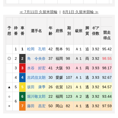
≪ 7月11日 久留米競輪
|
8月1日 久留米競輪 ≫
予
枠
車
年
期
脚
ギア
選手名
府県
級班
競走
1
想
番
番
齢
別
質
倍数
得点
1
1
松岡 孔明
42
熊本
91
Ａ１
追
3.92
95.42
0
◎
2
2
角 令央奈
37
福岡
98
Ａ１
両
3.92
98.55
2
3
3
水谷 好宏
41
大阪
93
Ａ１
両
3.93
98.17
5
4
4
吉武信太朗
30
愛媛
107
Ａ１
逃
3.93
92.67
5
▲
5
5
坂田 康季
26
佐賀
121
Ａ１
逃
3.92
94.57
1
○
6
堀川敬太郎
22
福岡
123
Ａ２
逃
3.92
93.44
6
6
×
7
藤田 昌宏
50
岡山
82
Ａ１
逃
3.92
97.59
8