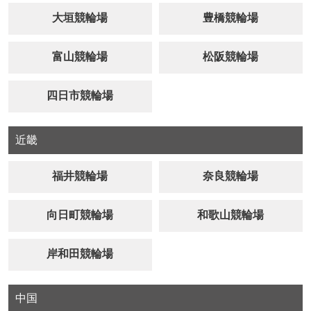
大垣競輪場
豊橋競輪場
富山競輪場
松阪競輪場
四日市競輪場
近畿
福井競輪場
奈良競輪場
向日町競輪場
和歌山競輪場
岸和田競輪場
中国