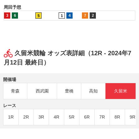
周回予想
3
6
4
7
2
5
1
久留米競輪 オッズ表詳細（12R - 2024年7
月12日 最終日）
開催場
青森
西武園
豊橋
高知
久留米
レース
1R
2R
3R
4R
5R
6R
7R
8R
9R