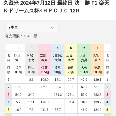
久留米 2024年7月12日 最終日 決 勝 F1 楽天
Ｋドリームス杯×ＨＰＣＪＣ 12R
発売票数：76436票
1
2
3
4
5
6
7
名
野田
河端
立部
川口公
三谷
大西
久米
名
前
源一
朋之
楓真
太朗
将太
貴晃
康平
前
府
福岡
岡山
佐賀
岐阜
奈良
大分
徳島
府
県
81期
95期
115期
98期
92期
101期
100期
県
1
8.6
108.9
12.1
22.7
47.9
139.1
1
2
11.8
82.1
33.4
16.1
67.2
51.6
2
3
54.0
34.9
151.2
73.1
53.0
282.3
3
4
5.9
17.1
196.3
34.4
104.8
199.7
4
5
16.9
7.3
111.7
37.7
46.0
134.2
5