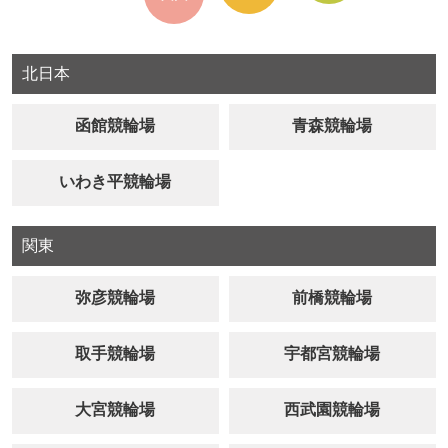
北日本
函館競輪場
青森競輪場
いわき平競輪場
関東
弥彦競輪場
前橋競輪場
取手競輪場
宇都宮競輪場
大宮競輪場
西武園競輪場