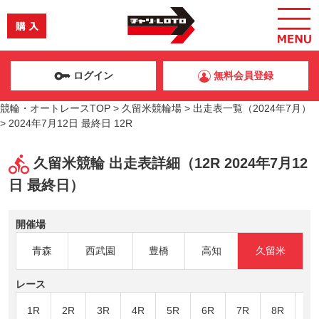
ログイン
無料会員登録
競輪・オートレースTOP
>
久留米競輪場
>
出走表一覧（2024年7月）
>
2024年7月12日 最終日 12R
久留米競輪 出走表詳細（12R 2024年7月12
日 最終日）
開催場
青森
西武園
豊橋
高知
久留米
レース
1R
2R
3R
4R
5R
6R
7R
8R
9R