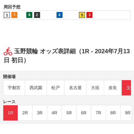
周回予想
7
6
2
4
3
1
5
玉野競輪 オッズ表詳細（1R - 2024年7月13
日 初日）
開催場
宇都宮
西武園
松戸
名古屋
大垣
奈良
玉
レース
1R
2R
3R
4R
5R
6R
7R
8R
9R