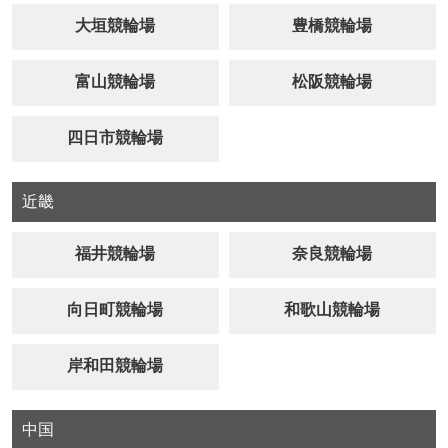
大垣競輪場
豊橋競輪場
富山競輪場
松阪競輪場
四日市競輪場
近畿
福井競輪場
奈良競輪場
向日町競輪場
和歌山競輪場
岸和田競輪場
中国