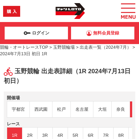
ログイン
無料会員登録
競輪・オートレースTOP
>
玉野競輪場
>
出走表一覧（2024年7月）
>
2024年7月13日 初日 1R
玉野競輪 出走表詳細（1R 2024年7月13日
初日）
開催場
宇都宮
西武園
松戸
名古屋
大垣
奈良
玉
レース
1R
2R
3R
4R
5R
6R
7R
8R
9R