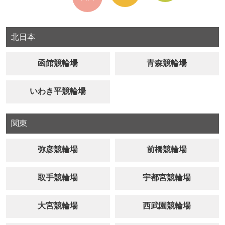
北日本
函館競輪場
青森競輪場
いわき平競輪場
関東
弥彦競輪場
前橋競輪場
取手競輪場
宇都宮競輪場
大宮競輪場
西武園競輪場