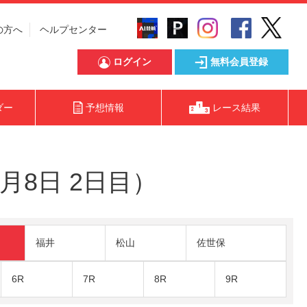
の方へ
ヘルプセンター
ログイン
無料会員登録
ダー
予想情報
レース結果
月8日 2日目）
福井
松山
佐世保
6R
7R
8R
9R