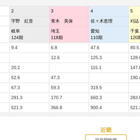
2
3
4
5
宇野 紅音
青木 美保
佐々木恵理
刈込
岐阜
埼玉
愛知
千葉
124期
118期
110期
120
9.4
6.8
47.6
80.5
12.6
125.3
128.
20.2
115.1
147.
52.6
47.3
190.
67.3
59.3
319.5
291.3
170.7
660.3
283.
521.3
366.8
900.4
521.
近畿
福井競輪場