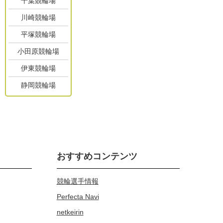
千葉競輪場
川崎競輪場
平塚競輪場
小田原競輪場
伊東競輪場
静岡競輪場
おすすめコンテンツ
競輪選手情報
Perfecta Navi
netkeirin