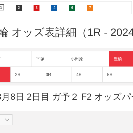
1
2
3
4
6
7
 オッズ表詳細（1R - 202
平
平塚
小田原
豊橋
2R
3R
4R
5R
年8月8日 2日目 ガ予２ F2 オッ