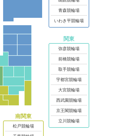
青森競輪場
いわき平競輪場
関東
弥彦競輪場
前橋競輪場
取手競輪場
宇都宮競輪場
大宮競輪場
西武園競輪場
京王閣競輪場
南関東
立川競輪場
松戸競輪場