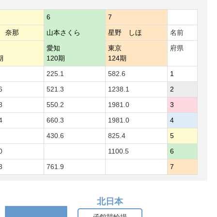
6
7
 奈那
山本さくら
星野 しほ
名前
愛知
東京
府県
期
120期
124期
225.1
582.6
1
6
521.3
1238.1
2
8
550.2
1981.0
3
4
660.3
1981.0
4
430.6
825.4
5
0
1100.5
6
3
761.9
7
北日本
函館競輪場