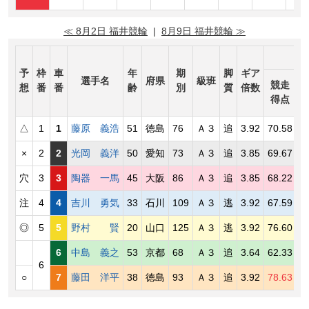
≪ 8月2日 福井競輪
|
8月9日 福井競輪 ≫
予
枠
車
年
期
脚
ギア
選手名
府県
級班
競走
1
想
番
番
齢
別
質
倍数
得点
△
1
1
藤原 義浩
51
徳島
76
Ａ３
追
3.92
70.58
0
×
2
2
光岡 義洋
50
愛知
73
Ａ３
追
3.85
69.67
0
穴
3
3
陶器 一馬
45
大阪
86
Ａ３
追
3.85
68.22
2
注
4
4
吉川 勇気
33
石川
109
Ａ３
逃
3.92
67.59
2
◎
5
5
野村 賢
20
山口
125
Ａ３
逃
3.92
76.60
7
6
中島 義之
53
京都
68
Ａ３
追
3.64
62.33
0
6
○
7
藤田 洋平
38
徳島
93
Ａ３
追
3.92
78.63
2