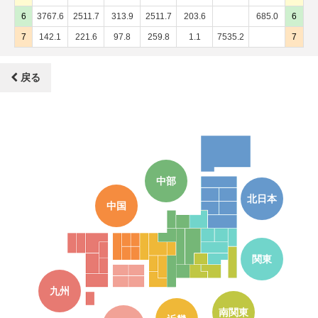
6
3767.6
2511.7
313.9
2511.7
203.6
685.0
6
7
142.1
221.6
97.8
259.8
1.1
7535.2
7
戻る
中部
北日本
中国
関東
九州
南関東