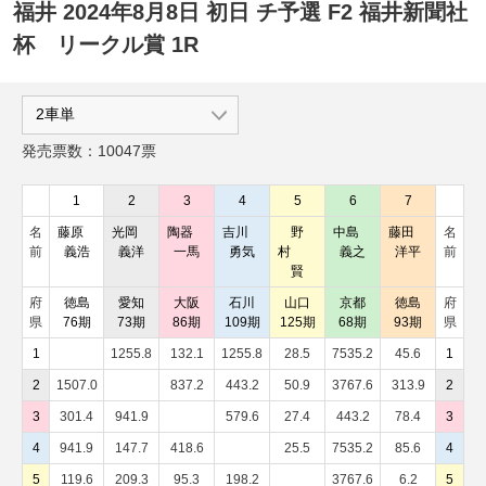
福井 2024年8月8日 初日 チ予選 F2 福井新聞社
杯 リークル賞 1R
発売票数：10047票
1
2
3
4
5
6
7
名
藤原
光岡
陶器
吉川
野
中島
藤田
名
前
義浩
義洋
一馬
勇気
村
義之
洋平
前
賢
府
徳島
愛知
大阪
石川
山口
京都
徳島
府
県
76期
73期
86期
109期
125期
68期
93期
県
1
1255.8
132.1
1255.8
28.5
7535.2
45.6
1
2
1507.0
837.2
443.2
50.9
3767.6
313.9
2
3
301.4
941.9
579.6
27.4
443.2
78.4
3
4
941.9
147.7
418.6
25.5
7535.2
85.6
4
5
119.6
209.3
95.3
198.2
3767.6
6.2
5