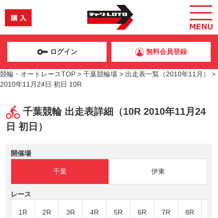
ログイン
無料会員登録
競輪・オートレースTOP
>
千葉競輪場
>
出走表一覧（2010年11月）
>
2010年11月24日 初日 10R
千葉競輪 出走表詳細（10R 2010年11月24
日 初日）
開催場
千葉
伊東
レース
1R
2R
3R
4R
5R
6R
7R
8R
9R