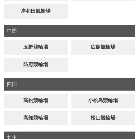
岸和田競輪場
中国
玉野競輪場
広島競輪場
防府競輪場
四国
高松競輪場
小松島競輪場
高知競輪場
松山競輪場
九州