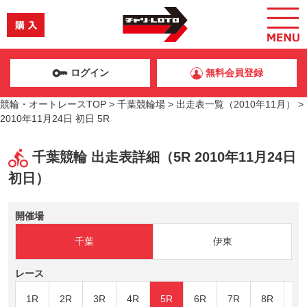
ログイン
無料会員登録
競輪・オートレースTOP
>
千葉競輪場
>
出走表一覧（2010年11月）
>
2010年11月24日 初日 5R
千葉競輪 出走表詳細（5R 2010年11月24日
初日）
開催場
千葉
伊東
レース
1R
2R
3R
4R
5R
6R
7R
8R
9R