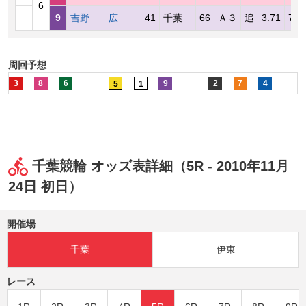
6
9
吉野 広
41
千葉
66
Ａ３
追
3.71
70.
周回予想
3
8
6
9
2
7
4
5
1
千葉競輪 オッズ表詳細（5R - 2010年11月
24日 初日）
開催場
千葉
伊東
レース