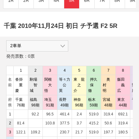
1R
2R
3R
4R
5R
6R
7R
8R
9R
千葉 2010年11月24日 初日 チ予選 F2 5R
発売票数：0票
1
2
3
4
5
6
7
8
9
名
沓掛
駒場
関根
等々力
東 龍
押久
奥
飯田
前
重
智
大
公
之
保
村
義
慶
城
悟
英
介
徹
明
広
府
千葉
福島
埼玉
長野
神奈
栃木
宮城
東京
千
県
76期
98期
91期
49期
96期
59期
48期
44期
66
1
92.2
96.5
461.4
2.4
519.0
319.4
692.1
148
2
81.4
103.8
377.5
3.7
415.2
50.6
319.4
593
3
122.1
109.2
230.7
21.7
519.0
197.7
180.5
593