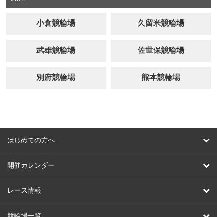
小倉競輪場
久留米競輪場
武雄競輪場
佐世保競輪場
別府競輪場
熊本競輪場
はじめての方へ
はじめての方へ
開催カレンダー
競輪
レース情報
オートレース
レース予想
競輪場一覧