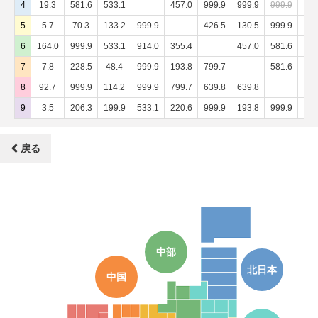
4
19.3
581.6
533.1
457.0
999.9
999.9
999.9
101
5
5.7
70.3
133.2
999.9
426.5
130.5
999.9
426
6
164.0
999.9
533.1
914.0
355.4
457.0
581.6
581
7
7.8
228.5
48.4
999.9
193.8
799.7
581.6
206
8
92.7
999.9
114.2
999.9
799.7
639.8
639.8
581
9
3.5
206.3
199.9
533.1
220.6
999.9
193.8
999.9
戻る
中部
北日本
中国