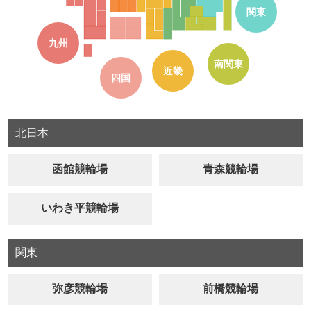
関東
九州
南関東
近畿
四国
北日本
函館競輪場
青森競輪場
いわき平競輪場
関東
弥彦競輪場
前橋競輪場