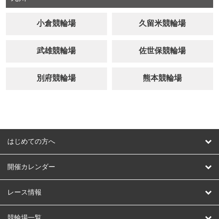
小倉競輪場
久留米競輪場
武雄競輪場
佐世保競輪場
別府競輪場
熊本競輪場
はじめての方へ
はじめての方へ
開催カレンダー
競輪
レース情報
オートレース
レース予想
競輪場一覧