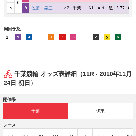
6
○
9
佐藤 晃三
42
千葉
61
Ａ１
追
3.77
83.
周回予想
9
4
7
3
8
2
6
1
5
千葉競輪 オッズ表詳細（11R - 2010年11月
24日 初日）
開催場
千葉
伊東
レース