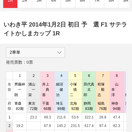
1R
2R
3R
4R
5R
6R
7R
8R
9R
いわき平 2014年1月2日 初日 予 選 F1 サテラ
イトかしまカップ 1R
発売票数：0票
1
2
3
4
5
6
7
8
9
名
齊藤紳
浦山
井上
細沼
小塚
田代真
程塚
山
長
前
一
一
典
健
慎
太
毅
本
朗
栄
善
治
二
郎
志
淳
府
青森
東京
千葉
埼玉
北海
静岡
福島
神奈
東
県
82期
72期
66期
89期
92期
83期
76期
94期
60
1
23.2
49.3
211.6
53.6
322.1
26.8
47.4
25
2
19.2
67.9
145.2
231.5
617.4
97.4
82.3
8.