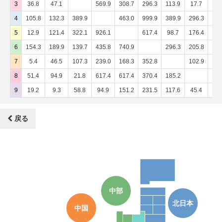
3
36.8
47.1
569.9
308.7
296.3
113.9
17.7
51
4
105.8
132.3
389.9
463.0
999.9
389.9
296.3
34
5
12.9
121.4
322.1
926.1
617.4
98.7
176.4
148
6
154.3
189.9
139.7
435.8
740.9
296.3
205.8
224
7
5.4
46.5
107.3
239.0
168.3
352.8
102.9
112
8
51.4
94.9
21.8
617.4
617.4
370.4
185.2
84
9
19.2
9.3
58.8
94.9
151.2
231.5
117.6
45.4
戻る
中部
北日本
中国