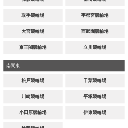
取手競輪場
宇都宮競輪場
大宮競輪場
西武園競輪場
京王閣競輪場
立川競輪場
南関東
松戸競輪場
千葉競輪場
川崎競輪場
平塚競輪場
小田原競輪場
伊東競輪場