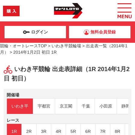
ログイン
無料会員登録
競輪・オートレースTOP
>
いわき平競輪場
>
出走表一覧（2014年1
月）
>
2014年1月2日 初日 1R
いわき平競輪 出走表詳細（1R 2014年1月2
日 初日）
開催場
いわき平
宇都宮
京王閣
千葉
小田原
静岡
レース
1R
2R
3R
4R
5R
6R
7R
8R
9R