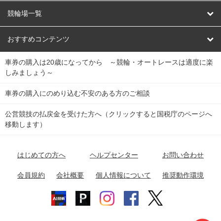
オートレース
レース予想
競輪場一覧
競輪くじ
レース結果
北日本
函館競輪場
青森競輪場
いわき平競輪場
おすすめコンテンツ
車券の購入は20歳になってから ～競輪・オートレースは適度に楽
Dokanto!
キャリーオーバー一覧
関
競輪選手情報
弥彦競輪場
前橋競輪場
取手競輪場
宇都宮競輪場
しみましょう～
東
大宮競輪場
西武園競輪場
京王閣競輪場
立川競輪場
チャリロトプラザ
Perfecta Navi
車券の購入にのめり込む不安のある方のご相談
南
松戸競輪場
千葉競輪場
川崎競輪場
平塚競輪場
公営競技の払戻金を受けた方へ（クリックすると国税庁のページへ
netkeirin
関
移動します）
小田原競輪場
伊東競輪場
静岡競輪場
東
ケイリンガル
中
名古屋競輪場
岐阜競輪場
大垣競輪場
豊橋競輪場
はじめての方へ
ヘルプセンター
お問い合わせ
部
チャリレンジャー
富山競輪場
松阪競輪場
四日市競輪場
会員規約
会社概要
個人情報について
推奨動作環境
競輪場情報
近
福井競輪場
奈良競輪場
向日町競輪場
和歌山競輪場
畿
岸和田競輪場
オートレース場情報