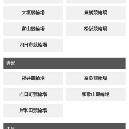
大垣競輪場
豊橋競輪場
富山競輪場
松阪競輪場
四日市競輪場
近畿
福井競輪場
奈良競輪場
向日町競輪場
和歌山競輪場
岸和田競輪場
中国