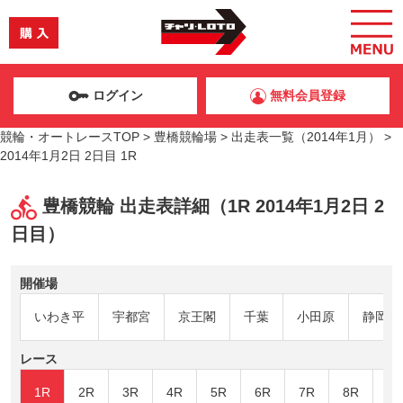
ログイン
無料会員登録
競輪・オートレースTOP
>
豊橋競輪場
>
出走表一覧（2014年1月）
>
2014年1月2日 2日目 1R
豊橋競輪 出走表詳細（1R 2014年1月2日 2
日目）
開催場
いわき平
宇都宮
京王閣
千葉
小田原
静岡
レース
1R
2R
3R
4R
5R
6R
7R
8R
9R