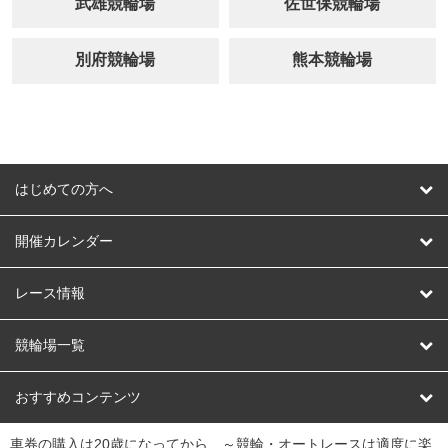
武雄競輪場
佐世保競輪場
別府競輪場
熊本競輪場
はじめての方へ
はじめての方へ
開催カレンダー
競輪
レース情報
オートレース
レース予想
競輪場一覧
競輪くじ
レース結果
北日本
函館競輪場
青森競輪場
いわき平競輪場
おすすめコンテンツ
車券の購入は20歳になってから ～競輪・オートレースは適度に楽