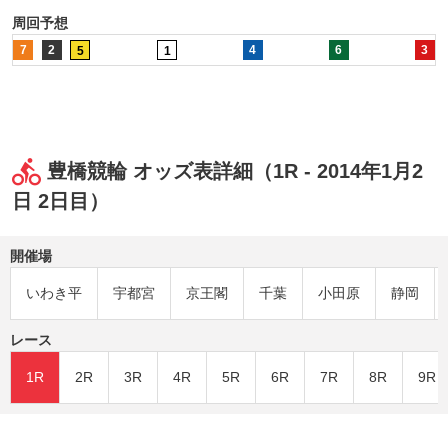
周回予想
7
2
4
6
3
5
1
豊橋競輪 オッズ表詳細（1R - 2014年1月2
日 2日目）
開催場
いわき平
宇都宮
京王閣
千葉
小田原
静岡
レース
1R
2R
3R
4R
5R
6R
7R
8R
9R