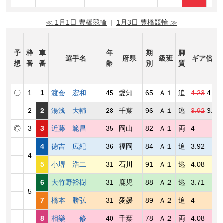
≪ 1月1日 豊橋競輪
|
1月3日 豊橋競輪 ≫
予
枠
車
年
期
脚
選手名
府県
級班
ギア倍数
想
番
番
齢
別
質
〇
1
1
渡会 宏和
45
愛知
65
Ａ１
追
4.23
4.15
2
2
湯浅 大輔
28
千葉
96
Ａ１
逃
3.92
3.83
◎
3
3
近藤 範昌
35
岡山
82
Ａ１
両
4
4
徳吉 広紀
36
福岡
84
Ａ１
追
3.92
4
5
小堺 浩二
31
石川
91
Ａ１
逃
4.08
6
大竹野裕樹
31
鹿児
88
Ａ２
逃
3.71
5
7
橋本 勝弘
31
愛媛
89
Ａ２
追
4
8
相樂 修
40
千葉
78
Ａ２
両
4.08