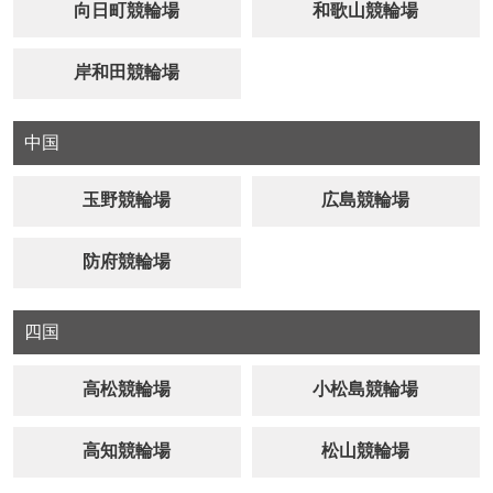
向日町競輪場
和歌山競輪場
岸和田競輪場
中国
玉野競輪場
広島競輪場
防府競輪場
四国
高松競輪場
小松島競輪場
高知競輪場
松山競輪場