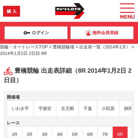
ログイン
無料会員登録
競輪・オートレースTOP
>
豊橋競輪場
>
出走表一覧（2014年1月）
>
2014年1月2日 2日目 8R
豊橋競輪 出走表詳細（8R 2014年1月2日 2
日目）
開催場
いわき平
宇都宮
京王閣
千葉
小田原
静岡
レース
1R
2R
3R
4R
5R
6R
7R
8R
9R