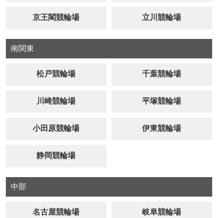
京王閣競輪場
立川競輪場
南関東
松戸競輪場
千葉競輪場
川崎競輪場
平塚競輪場
小田原競輪場
伊東競輪場
静岡競輪場
中部
名古屋競輪場
岐阜競輪場