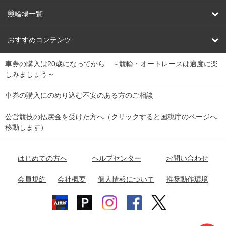
オートレース
レース予想
競輪場一覧
競輪くじ
レース結果
北日本
函館競輪場
青森競輪場
いわき平競輪場
おすすめコンテンツ
車券の購入は20歳になってから ～競輪・オートレースは適度に楽
Dokanto!
キャリーオーバー一覧
関
競輪選手情報
弥彦競輪場
前橋競輪場
取手競輪場
宇都宮競輪場
しみましょう～
東
大宮競輪場
西武園競輪場
京王閣競輪場
立川競輪場
チャリロトプラザ
Perfecta Navi
車券の購入にのめり込む不安のある方のご相談
南
松戸競輪場
千葉競輪場
川崎競輪場
平塚競輪場
公営競技の払戻金を受けた方へ（クリックすると国税庁のページへ
netkeirin
関
移動します）
小田原競輪場
伊東競輪場
静岡競輪場
東
ケイリンガル
中
名古屋競輪場
岐阜競輪場
大垣競輪場
豊橋競輪場
はじめての方へ
ヘルプセンター
お問い合わせ
部
チャリレンジャー
富山競輪場
松阪競輪場
四日市競輪場
会員規約
会社概要
個人情報について
推奨動作環境
競輪場情報
近
福井競輪場
奈良競輪場
向日町競輪場
和歌山競輪場
畿
岸和田競輪場
オートレース場情報