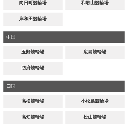
向日町競輪場
和歌山競輪場
岸和田競輪場
中国
玉野競輪場
広島競輪場
防府競輪場
四国
高松競輪場
小松島競輪場
高知競輪場
松山競輪場