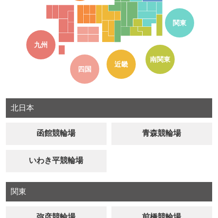
関東
九州
南関東
近畿
四国
北日本
函館競輪場
青森競輪場
いわき平競輪場
関東
弥彦競輪場
前橋競輪場