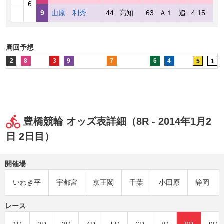
6
9
山原 利秀
44
高知
63
Ａ１
追
4.15
周回予想
2
8
3
9
7
6
4
5
1
豊橋競輪 オッズ表詳細（8R - 2014年1月2
日 2日目）
開催場
いわき平
宇都宮
京王閣
千葉
小田原
静岡
レース