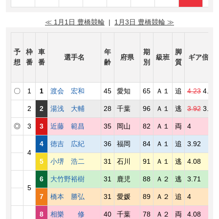
≪ 1月1日 豊橋競輪
|
1月3日 豊橋競輪 ≫
予
枠
車
年
期
脚
選手名
府県
級班
ギア倍数
想
番
番
齢
別
質
〇
1
1
渡会 宏和
45
愛知
65
Ａ１
追
4.23
4.15
2
2
湯浅 大輔
28
千葉
96
Ａ１
逃
3.92
3.83
◎
3
3
近藤 範昌
35
岡山
82
Ａ１
両
4
4
徳吉 広紀
36
福岡
84
Ａ１
追
3.92
4
5
小堺 浩二
31
石川
91
Ａ１
逃
4.08
6
大竹野裕樹
31
鹿児
88
Ａ２
逃
3.71
5
7
橋本 勝弘
31
愛媛
89
Ａ２
追
4
8
相樂 修
40
千葉
78
Ａ２
両
4.08