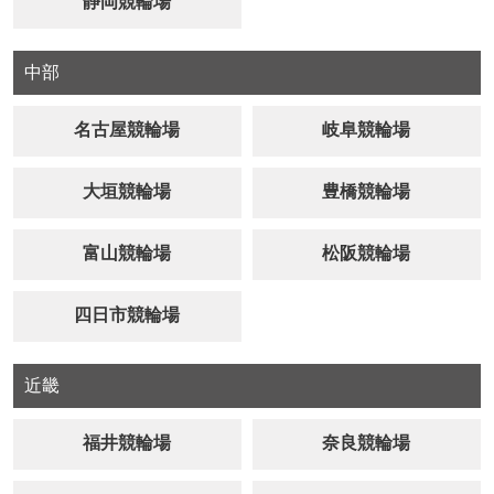
静岡競輪場
中部
名古屋競輪場
岐阜競輪場
大垣競輪場
豊橋競輪場
富山競輪場
松阪競輪場
四日市競輪場
近畿
福井競輪場
奈良競輪場