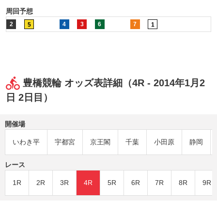
周回予想
2
4
3
6
7
5
1
豊橋競輪 オッズ表詳細（4R - 2014年1月2
日 2日目）
開催場
いわき平
宇都宮
京王閣
千葉
小田原
静岡
レース
1R
2R
3R
4R
5R
6R
7R
8R
9R