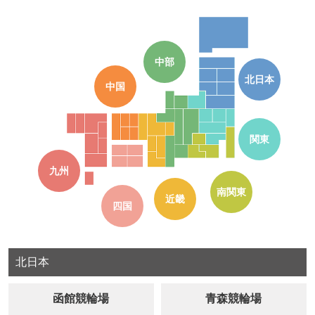
中部
北日本
中国
関東
九州
南関東
近畿
四国
北日本
函館競輪場
青森競輪場