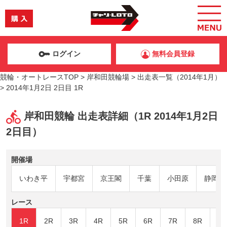
ログイン
無料会員登録
競輪・オートレースTOP
>
岸和田競輪場
>
出走表一覧（2014年1月）
>
2014年1月2日 2日目 1R
岸和田競輪 出走表詳細（1R 2014年1月2日
2日目）
開催場
いわき平
宇都宮
京王閣
千葉
小田原
静岡
レース
1R
2R
3R
4R
5R
6R
7R
8R
9R