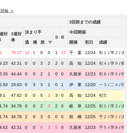
田競輪 ≫
3回前までの成績
決まり手
今回開催
2連対
3連対
S
B
率
率
逃
捲
差
マ
開催
初日
成績
準２
決３
初１
5
79.17
12
6
0
0
1
17
千 葉
12/24
準９
般５
初４
9.23
42.31
0
0
3
2
2
0
高 知
12/24
準５
特６
初８
3.33
44.44
0
0
2
1
0
0
久留米
12/23
二４
特５
一３
5.93
29.63
0
3
3
1
0
1
伊 東
12/20
初欠
8.1
47.62
0
0
5
3
3
0
高 知
12/24
準３
決５
初５
1.74
34.78
0
0
2
3
2
0
岐 阜
12/25
準１
決６
予２
1.74
34.78
2
0
3
0
0
5
前 橋
12/25
準８
特９
予５
4.62
42.31
0
0
6
3
5
0
久留米
12/23