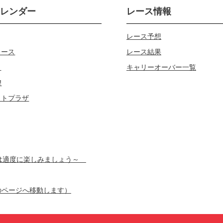
カレンダー
レース情報
レース予想
レース
レース結果
じ
キャリーオーバー一覧
!
ロトプラザ
スは適度に楽しみましょう～
のページへ移動します）