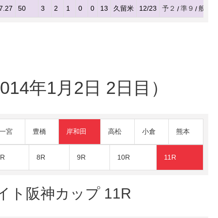
準９
般４
予２
7.27
50
3
2
1
0
0
13
久留米
12/23
014年1月2日 2日目）
一宮
豊橋
岸和田
高松
小倉
熊本
7R
8R
9R
10R
11R
ライト阪神カップ 11R