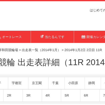
はじめて
オートレース
当たるんです
開催カレン
岸和田競輪場
>
出走表一覧（2014年1月）
>
2014年1月2日 2日目 11R
輪 出走表詳細（11R 2014
平
宇都宮
京王閣
千葉
小田原
静岡
2R
3R
4R
5R
6R