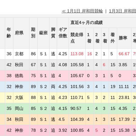
≪ 1月1日 岸和田競輪
|
1月3日 岸和
直近4ヶ月の成績
年
期
脚
ギア
府県
級班
競走得
1
2
3
着
齢
別
質
倍数
勝率
点
着
着
着
外
之
36
京都
86
Ｓ１
逃
4.25
113.08
16
2
1
5
66.67
7
彦
42
秋田
67
Ｓ１
追
4.08
105.58
1
4
6
15
3.85
1
洋
38
徳島
75
Ｓ１
追
4
105.67
0
3
1
5
0
3
玲
32
神奈
89
Ｓ２
両
4.25
101.56
3
4
1
19
11.11
2
二
32
大阪
88
Ｓ１
追
4.23
110.71
5
3
2
11
23.81
3
洋
35
岡山
85
Ｓ２
追
4.15
90.57
1
4
3
15
4.35
2
也
34
秋田
89
Ｓ１
逃
4.5
104.39
4
1
3
15
17.39
2
司
42
神奈
78
Ｓ２
追
3.92
100.85
4
5
2
15
15.38
3