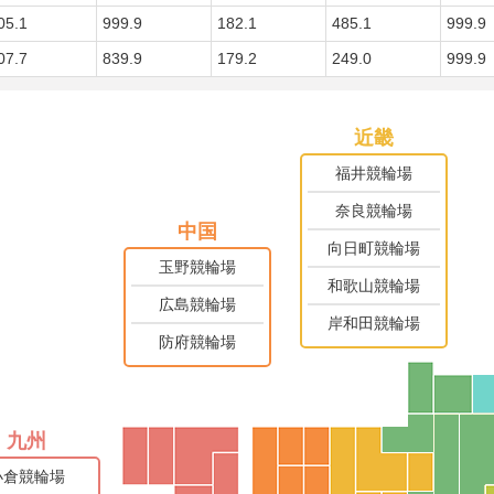
05.1
999.9
182.1
485.1
999.9
07.7
839.9
179.2
249.0
999.9
近畿
福井競輪場
奈良競輪場
中国
向日町競輪場
玉野競輪場
和歌山競輪場
広島競輪場
岸和田競輪場
防府競輪場
九州
小倉競輪場