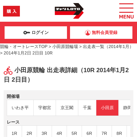
ログイン
無料会員登録
競輪・オートレースTOP
>
小田原競輪場
>
出走表一覧（2014年1月）
>
2014年1月2日 2日目 10R
小田原競輪 出走表詳細（10R 2014年1月2
日 2日目）
開催場
いわき平
宇都宮
京王閣
千葉
小田原
静岡
レース
1R
2R
3R
4R
5R
6R
7R
8R
9R