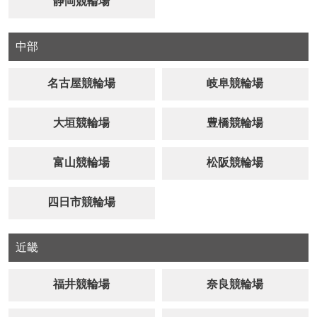
静岡競輪場
中部
名古屋競輪場
岐阜競輪場
大垣競輪場
豊橋競輪場
富山競輪場
松阪競輪場
四日市競輪場
近畿
福井競輪場
奈良競輪場