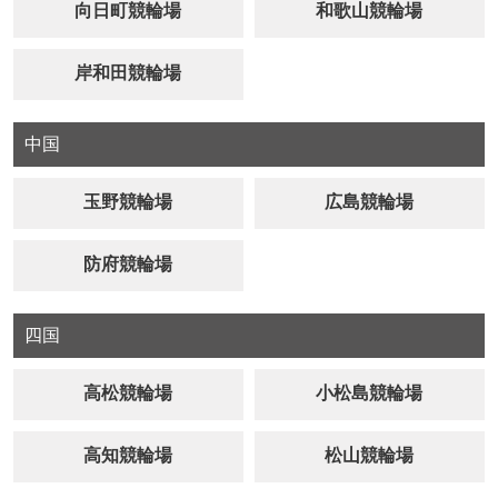
向日町競輪場
和歌山競輪場
岸和田競輪場
中国
玉野競輪場
広島競輪場
防府競輪場
四国
高松競輪場
小松島競輪場
高知競輪場
松山競輪場