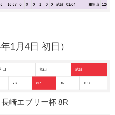
56
16.67
0
0
0
1
0
0
武雄
01/04
和歌山
12/25
4年1月4日 初日）
和田
松山
武雄
7R
8R
9R
10R
イト長崎エブリー杯 8R