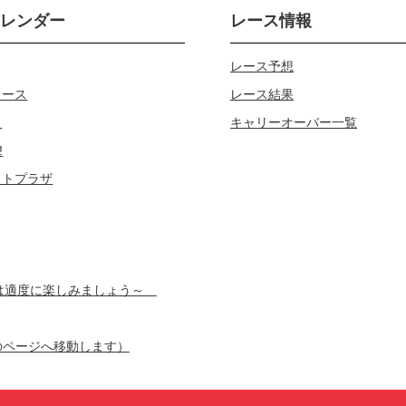
カレンダー
レース情報
レース予想
レース
レース結果
じ
キャリーオーバー一覧
!
ロトプラザ
スは適度に楽しみましょう～
のページへ移動します）