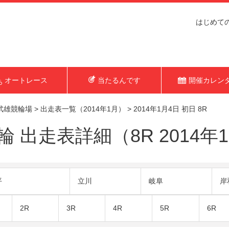
はじめて
オートレース
当たるんです
開催カレン
武雄競輪場
>
出走表一覧（2014年1月）
>
2014年1月4日 初日 8R
 出走表詳細（8R 2014年
平
立川
岐阜
岸
2R
3R
4R
5R
6R