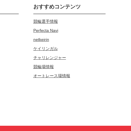
おすすめコンテンツ
競輪選手情報
Perfecta Navi
netkeirin
ケイリンガル
チャリレンジャー
競輪場情報
オートレース場情報