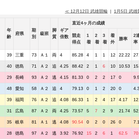
≪ 12月12日 武雄競輪
|
1月5日 武雄
直近4ヶ月の成績
年
期
脚
ギア
府県
級班
競走
1
2
3
着
2
齢
別
質
倍数
勝率
得点
着
着
着
外
率
哉
39
三重
73
Ａ１
両
4
85.28
4
1
1
12
22.22
27
健
40
徳島
71
Ａ２
追
4.25
88.42
2
1
6
10
10.53
15
太
29
長崎
93
Ａ２
逃
4.15
81.33
0
2
2
17
0
9.
一
48
愛知
58
Ａ２
追
4
79.13
0
1
2
20
0
4.
司
39
福岡
76
Ａ２
追
4.08
86.33
1
2
4
17
4.17
12
太
31
広島
87
Ａ２
両
4.25
73.57
5
7
2
9
21.74
52
文
35
岐阜
81
Ａ１
逃
4.08
90.54
0
2
0
26
0
7.
也
28
徳島
97
Ａ２
逃
3.92
76.92
15
2
6
1
62.5
70