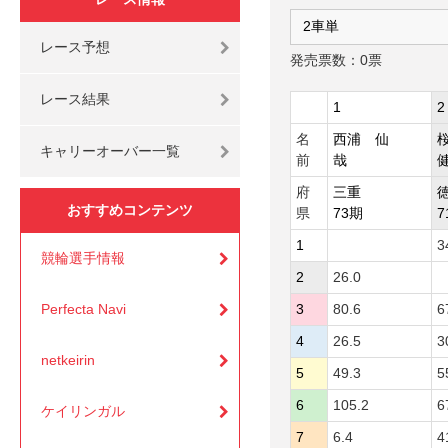
レース予想
発売票数：0票
レース結果
1
2
名
西浦 仙
キャリーオーバー一覧
前
哉
府
三重
おすすめコンテンツ
県
73期
7
1
3
競輪選手情報
2
26.0
Perfecta Navi
3
80.6
6
4
26.5
3
netkeirin
5
49.3
5
6
105.2
6
ケイリンガル
7
6.4
4