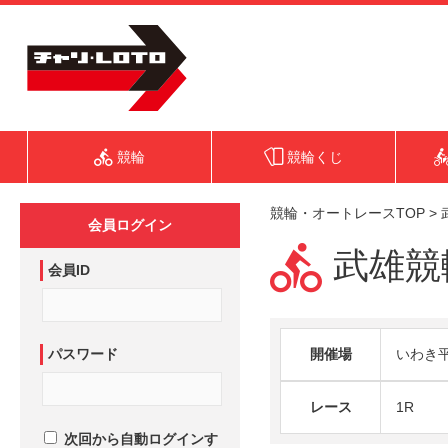
競輪
競輪くじ
競輪・オートレースTOP
>
会員ログイン
武雄競輪
会員ID
パスワード
開催場
いわき
レース
1R
次回から自動ログインす