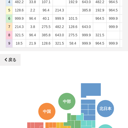
4
482.2
33.8
107.1
192.9
643.0
482.2
964.5
482
5
128.6
2.2
96.4
214.3
385.8
192.9
964.5
175
6
999.9
96.4
40.1
999.9
101.5
964.5
999.9
999
7
214.3
3.8
275.5
482.2
128.6
643.0
999.9
643
8
321.5
96.4
385.8
643.0
275.5
999.9
321.5
385
9
18.5
21.9
128.6
321.5
58.4
999.9
964.5
999.9
戻る
中部
北日本
中国