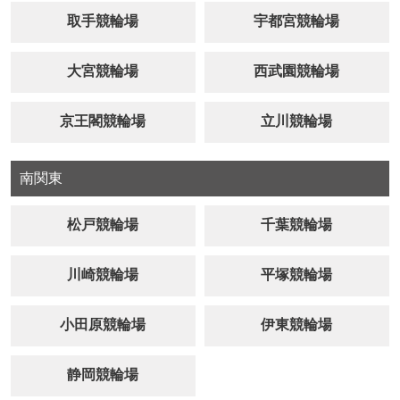
取手競輪場
宇都宮競輪場
大宮競輪場
西武園競輪場
京王閣競輪場
立川競輪場
南関東
松戸競輪場
千葉競輪場
川崎競輪場
平塚競輪場
小田原競輪場
伊東競輪場
静岡競輪場