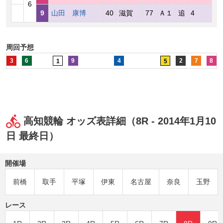
6
9
山田 康博
40
滋賀
77
Ａ１
追
4
周回予想
3
6
9
4
2
7
8
1
5
高知競輪 オッズ表詳細（8R - 2014年1月10
日 最終日）
開催場
前橋
取手
平塚
伊東
名古屋
奈良
玉野
レース