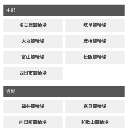
中部
名古屋競輪場
岐阜競輪場
大垣競輪場
豊橋競輪場
富山競輪場
松阪競輪場
四日市競輪場
近畿
福井競輪場
奈良競輪場
向日町競輪場
和歌山競輪場