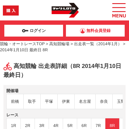
ログイン
無料会員登録
競輪・オートレースTOP
>
高知競輪場
>
出走表一覧（2014年1月）
>
2014年1月10日 最終日 8R
高知競輪 出走表詳細（8R 2014年1月10日
最終日）
開催場
前橋
取手
平塚
伊東
名古屋
奈良
玉野
レース
1R
2R
3R
4R
5R
6R
7R
8R
9R