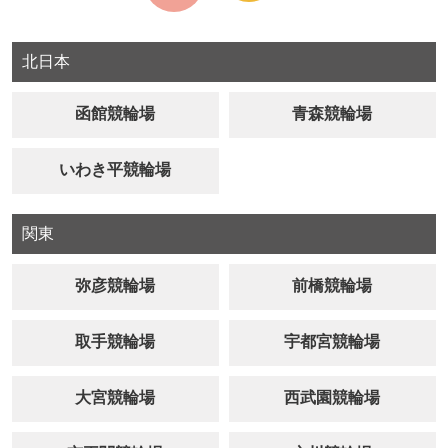
北日本
函館競輪場
青森競輪場
いわき平競輪場
関東
弥彦競輪場
前橋競輪場
取手競輪場
宇都宮競輪場
大宮競輪場
西武園競輪場