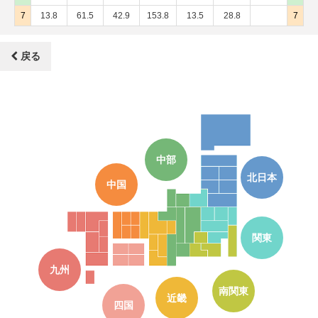
7
13.8
61.5
42.9
153.8
13.5
28.8
7
戻る
中部
北日本
中国
関東
九州
南関東
近畿
四国