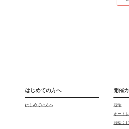
はじめての方へ
開催
はじめての方へ
競輪
オート
競輪く