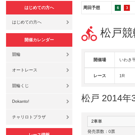
はじめての方へ
周回予想
6
3
はじめての方へ
松戸競輪
開催カレンダー
競輪
開催場
いわき
オートレース
レース
1R
競輪くじ
松戸 2014
Dokanto!
チャリロトプラザ
発売票数：0票
レース情報