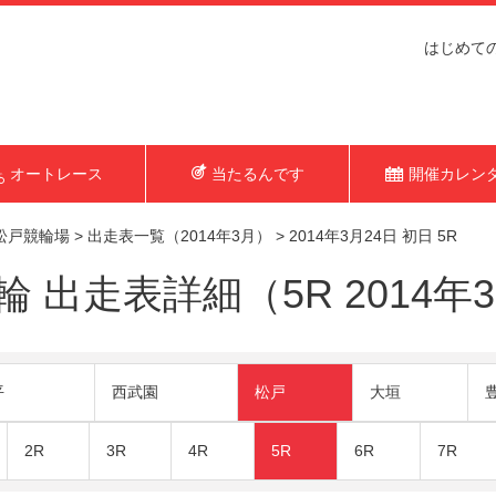
はじめて
オートレース
当たるんです
開催カレン
松戸競輪場
>
出走表一覧（2014年3月）
>
2014年3月24日 初日 5R
 出走表詳細（5R 2014年3
平
西武園
松戸
大垣
2R
3R
4R
5R
6R
7R