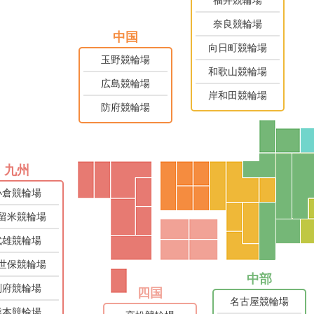
奈良競輪場
中国
向日町競輪場
玉野競輪場
和歌山競輪場
広島競輪場
岸和田競輪場
防府競輪場
九州
小倉競輪場
留米競輪場
武雄競輪場
世保競輪場
中部
別府競輪場
四国
名古屋競輪場
熊本競輪場