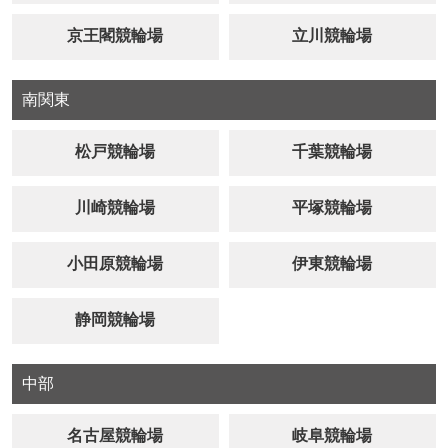
京王閣競輪場
立川競輪場
南関東
松戸競輪場
千葉競輪場
川崎競輪場
平塚競輪場
小田原競輪場
伊東競輪場
静岡競輪場
中部
名古屋競輪場
岐阜競輪場