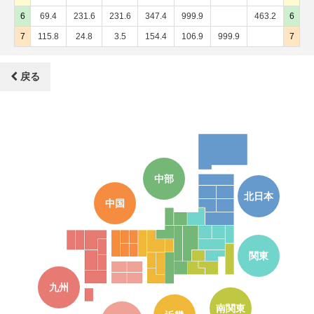
6
69.4
231.6
231.6
347.4
999.9
463.2
6
7
115.8
24.8
3.5
154.4
106.9
999.9
7
戻る
中部
北日本
中国
関東
九州
南関東