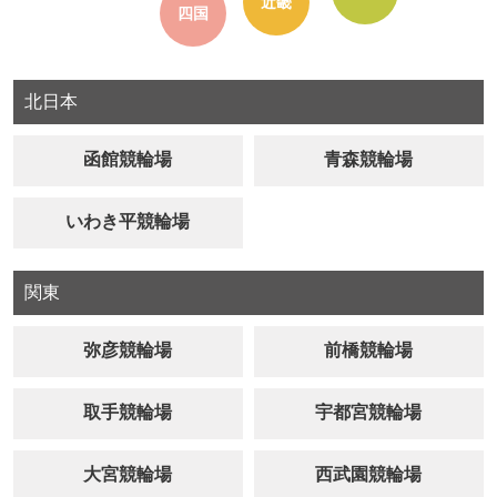
近畿
四国
北日本
函館競輪場
青森競輪場
いわき平競輪場
関東
弥彦競輪場
前橋競輪場
取手競輪場
宇都宮競輪場
大宮競輪場
西武園競輪場