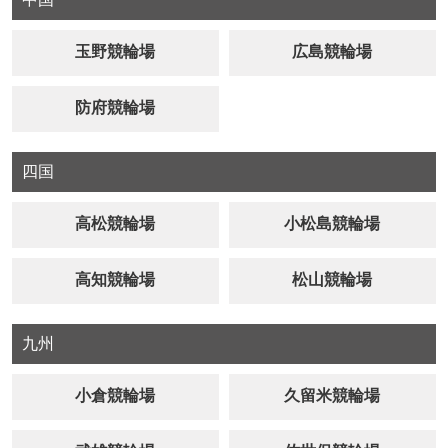
玉野競輪場
広島競輪場
防府競輪場
四国
高松競輪場
小松島競輪場
高知競輪場
松山競輪場
九州
小倉競輪場
久留米競輪場