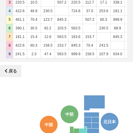
3
220.5
10.5
507.2
220.5
112.7
17.1
338.1
69
4
422.6
46.9
230.5
724.6
37.0
253.6
181.1
266
5
461.1
70.4
123.7
845.3
507.2
60.3
999.9
298
6
390.1
30.5
92.2
103.5
563.5
230.5
88.9
187
7
181.1
15.4
12.6
563.5
163.6
153.7
845.3
88
8
422.6
60.3
158.5
153.7
845.3
70.4
241.5
120
9
241.5
2.3
47.4
563.5
999.9
158.5
107.9
634.0
戻る
中部
北日本
中国