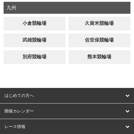
九州
小倉競輪場
久留米競輪場
武雄競輪場
佐世保競輪場
別府競輪場
熊本競輪場
はじめての方へ
はじめての方へ
開催カレンダー
競輪
レース情報