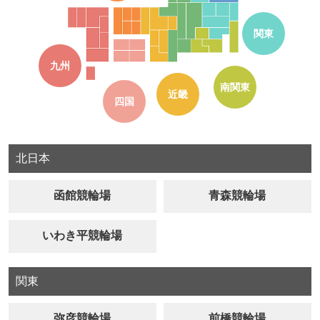
関東
九州
南関東
近畿
四国
北日本
函館競輪場
青森競輪場
いわき平競輪場
関東
弥彦競輪場
前橋競輪場