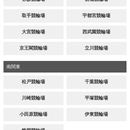
取手競輪場
宇都宮競輪場
大宮競輪場
西武園競輪場
京王閣競輪場
立川競輪場
南関東
松戸競輪場
千葉競輪場
川崎競輪場
平塚競輪場
小田原競輪場
伊東競輪場