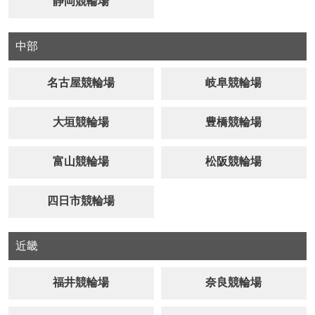
静岡競輪場
中部
名古屋競輪場
岐阜競輪場
大垣競輪場
豊橋競輪場
富山競輪場
松阪競輪場
四日市競輪場
近畿
福井競輪場
奈良競輪場