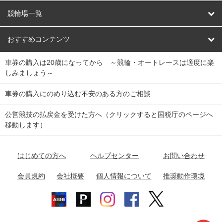
オートレース
レース予想
競輪場一覧
競輪くじ
レース結果
北日本
函館競輪場
青森競輪場
いわき平競輪場
おすすめコンテンツ
車券の購入は20歳になってから ～競輪・オートレースは適度に楽
Dokanto!
キャリーオーバー一覧
関
競輪選手情報
弥彦競輪場
前橋競輪場
取手競輪場
宇都宮競輪場
しみましょう～
東
大宮競輪場
西武園競輪場
京王閣競輪場
立川競輪場
チャリロトプラザ
Perfecta Navi
車券の購入にのめり込む不安のある方のご相談
南
松戸競輪場
千葉競輪場
川崎競輪場
平塚競輪場
公営競技の払戻金を受けた方へ（クリックすると国税庁のページへ
netkeirin
関
移動します）
小田原競輪場
伊東競輪場
静岡競輪場
東
ケイリンガル
中
名古屋競輪場
岐阜競輪場
大垣競輪場
豊橋競輪場
はじめての方へ
ヘルプセンター
お問い合わせ
部
チャリレンジャー
富山競輪場
松阪競輪場
四日市競輪場
会員規約
会社概要
個人情報について
推奨動作環境
競輪場情報
近
福井競輪場
奈良競輪場
向日町競輪場
和歌山競輪場
畿
岸和田競輪場
オートレース場情報