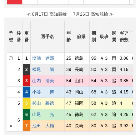
≪ 6月17日 高知競輪
|
7月26日 高知競輪 ≫
予
枠
車
年
期
脚
ギア
選手名
府県
級班
競
想
番
番
齢
別
質
倍数
得
◎
1
1
塩浦 達郎
25
徳島
95
Ａ３
両
3.86
67.
2
2
松尾 誠
39
長崎
80
Ａ３
両
4.15
70.
3
3
山内 清美
54
山口
54
Ａ３
追
3.85
67.
4
4
小谷 博
43
岡山
68
Ａ３
追
4.15
65.
5
5
杉山 義徳
47
福岡
58
Ａ３
追
4
69.
6
山尾 光
45
徳島
62
Ａ３
追
4.25
65.
6
○
7
池田 大輔
40
長崎
80
Ａ３
追
3.92
68.