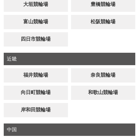
大垣競輪場
豊橋競輪場
富山競輪場
松阪競輪場
四日市競輪場
近畿
福井競輪場
奈良競輪場
向日町競輪場
和歌山競輪場
岸和田競輪場
中国