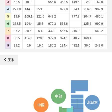
3
52.5
18.9
555.6
353.5
149.5
12.0
162.0
25
4
277.8
144.0
353.5
999.9
324.1
216.0
999.9
64
5
19.9
169.1
121.5
648.2
777.9
204.7
486.1
86
6
353.5
194.4
35.6
972.3
555.6
125.4
999.9
216
7
97.2
30.6
6.4
432.1
555.6
216.0
648.2
42
8
38.5
114.3
129.6
972.3
324.1
648.2
169.1
121
9
39.2
5.9
19.5
185.2
194.4
432.1
36.6
243.0
戻る
中部
北日本
中国