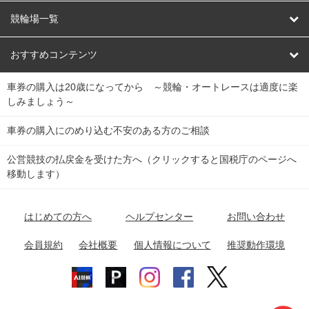
オートレース
レース予想
競輪場一覧
競輪くじ
レース結果
北日本
函館競輪場
青森競輪場
いわき平競輪場
おすすめコンテンツ
車券の購入は20歳になってから ～競輪・オートレースは適度に楽
Dokanto!
キャリーオーバー一覧
関
競輪選手情報
弥彦競輪場
前橋競輪場
取手競輪場
宇都宮競輪場
しみましょう～
東
大宮競輪場
西武園競輪場
京王閣競輪場
立川競輪場
チャリロトプラザ
Perfecta Navi
車券の購入にのめり込む不安のある方のご相談
南
松戸競輪場
千葉競輪場
川崎競輪場
平塚競輪場
公営競技の払戻金を受けた方へ（クリックすると国税庁のページへ
netkeirin
関
移動します）
小田原競輪場
伊東競輪場
静岡競輪場
東
ケイリンガル
中
名古屋競輪場
岐阜競輪場
大垣競輪場
豊橋競輪場
はじめての方へ
ヘルプセンター
お問い合わせ
部
チャリレンジャー
富山競輪場
松阪競輪場
四日市競輪場
会員規約
会社概要
個人情報について
推奨動作環境
競輪場情報
近
福井競輪場
奈良競輪場
向日町競輪場
和歌山競輪場
畿
岸和田競輪場
オートレース場情報