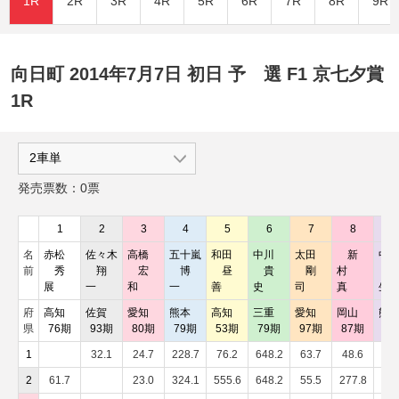
1R
2R
3R
4R
5R
6R
7R
8R
9R
向日町 2014年7月7日 初日 予 選 F1 京七夕賞
1R
発売票数：0票
1
2
3
4
5
6
7
8
9
名
赤松
佐々木
高橋
五十嵐
和田
中川
太田
新
中
前
秀
翔
宏
博
昼
貴
剛
村
展
一
和
一
善
史
司
真
府
高知
佐賀
愛知
熊本
高知
三重
愛知
岡山
熊
県
76期
93期
80期
79期
53期
79期
97期
87期
63
1
32.1
24.7
228.7
76.2
648.2
63.7
48.6
32
2
61.7
23.0
324.1
555.6
648.2
55.5
277.8
8.