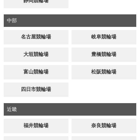
静岡競輪場
中部
名古屋競輪場
岐阜競輪場
大垣競輪場
豊橋競輪場
富山競輪場
松阪競輪場
四日市競輪場
近畿
福井競輪場
奈良競輪場