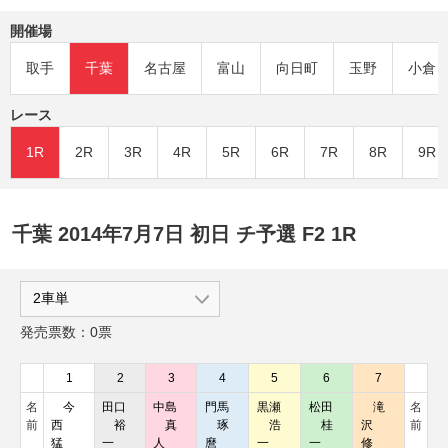
開催場
取手
千葉
名古屋
富山
向日町
玉野
小倉
レース
1R
2R
3R
4R
5R
6R
7R
8R
9R
千葉 2014年7月7日 初日 チ予選 F2 1R
発売票数：0票
1
2
3
4
5
6
7
名
今
田口
中島
門馬
黒瀬
松田
滝
名
前
西
裕
真
琢
浩
桂
沢
前
猛
一
人
麿
一
一
修