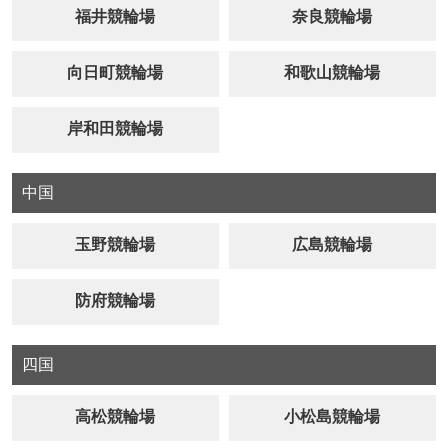
福井競輪場
奈良競輪場
向日町競輪場
和歌山競輪場
岸和田競輪場
中国
玉野競輪場
広島競輪場
防府競輪場
四国
高松競輪場
小松島競輪場