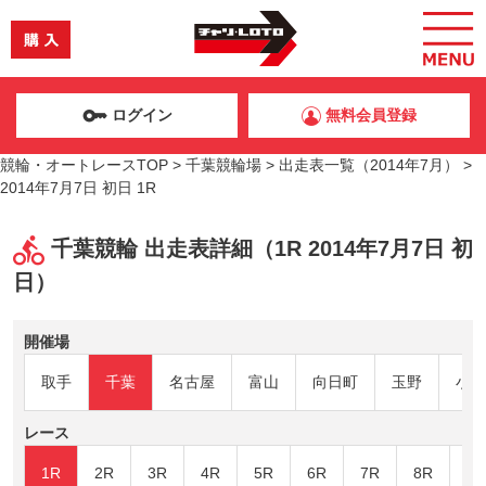
ログイン
無料会員登録
競輪・オートレースTOP
>
千葉競輪場
>
出走表一覧（2014年7月）
>
2014年7月7日 初日 1R
千葉競輪 出走表詳細（1R 2014年7月7日 初
日）
開催場
取手
千葉
名古屋
富山
向日町
玉野
小倉
レース
1R
2R
3R
4R
5R
6R
7R
8R
9R