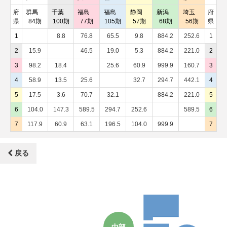
府
群馬
千葉
福島
福島
静岡
新潟
埼玉
府
県
84期
100期
77期
105期
57期
68期
56期
県
1
8.8
76.8
65.5
9.8
884.2
252.6
1
2
15.9
46.5
19.0
5.3
884.2
221.0
2
3
98.2
18.4
25.6
60.9
999.9
160.7
3
4
58.9
13.5
25.6
32.7
294.7
442.1
4
5
17.5
3.6
70.7
32.1
884.2
221.0
5
6
104.0
147.3
589.5
294.7
252.6
589.5
6
7
117.9
60.9
63.1
196.5
104.0
999.9
7
戻る