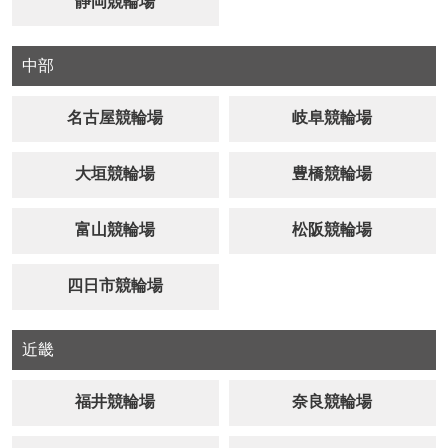
静岡競輪場
中部
名古屋競輪場
岐阜競輪場
大垣競輪場
豊橋競輪場
富山競輪場
松阪競輪場
四日市競輪場
近畿
福井競輪場
奈良競輪場