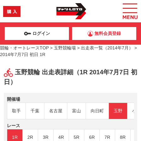
ログイン
無料会員登録
競輪・オートレースTOP
>
玉野競輪場
>
出走表一覧（2014年7月）
>
2014年7月7日 初日 1R
玉野競輪 出走表詳細（1R 2014年7月7日 初
日）
開催場
取手
千葉
名古屋
富山
向日町
玉野
小倉
レース
1R
2R
3R
4R
5R
6R
7R
8R
9R