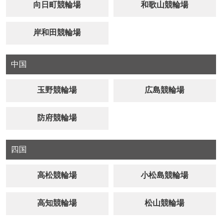
向日町競輪場
和歌山競輪場
岸和田競輪場
中国
玉野競輪場
広島競輪場
防府競輪場
四国
高松競輪場
小松島競輪場
高知競輪場
松山競輪場