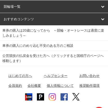
オートレース
レース予想
競輪場一覧
競輪くじ
レース結果
北日本
函館競輪場
青森競輪場
いわき平競輪場
おすすめコンテンツ
車券の購入は20歳になってから ～競輪・オートレースは適度に楽
Dokanto!
キャリーオーバー一覧
関
競輪選手情報
弥彦競輪場
前橋競輪場
取手競輪場
宇都宮競輪場
しみましょう～
東
大宮競輪場
西武園競輪場
京王閣競輪場
立川競輪場
チャリロトプラザ
Perfecta Navi
車券の購入にのめり込む不安のある方のご相談
南
松戸競輪場
千葉競輪場
川崎競輪場
平塚競輪場
公営競技の払戻金を受けた方へ（クリックすると国税庁のページへ
netkeirin
関
移動します）
小田原競輪場
伊東競輪場
静岡競輪場
東
ケイリンガル
中
名古屋競輪場
岐阜競輪場
大垣競輪場
豊橋競輪場
はじめての方へ
ヘルプセンター
お問い合わせ
部
チャリレンジャー
富山競輪場
松阪競輪場
四日市競輪場
会員規約
会社概要
個人情報について
推奨動作環境
競輪場情報
近
福井競輪場
奈良競輪場
向日町競輪場
和歌山競輪場
畿
岸和田競輪場
オートレース場情報