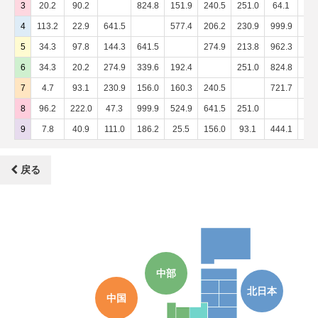
3
20.2
90.2
824.8
151.9
240.5
251.0
64.1
87
4
113.2
22.9
641.5
577.4
206.2
230.9
999.9
481
5
34.3
97.8
144.3
641.5
274.9
213.8
962.3
19
6
34.3
20.2
274.9
339.6
192.4
251.0
824.8
140
7
4.7
93.1
230.9
156.0
160.3
240.5
721.7
72
8
96.2
222.0
47.3
999.9
524.9
641.5
251.0
288
9
7.8
40.9
111.0
186.2
25.5
156.0
93.1
444.1
戻る
中部
北日本
中国