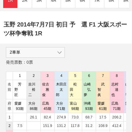
1R
2R
3R
4R
5R
6R
7R
8R
9R
玉野 2014年7月7日 初日 予 選 F1 大阪スポー
ツ杯争奪戦 1R
発売票数：0票
1
2
3
4
5
6
7
8
9
名
芳
吉川
佐古
木田庄
松
山崎
武
志村
山
前
野
裕
雅
太
田
弘
智
達
匠
二
俊
郎
大
夢
眞
也
府
愛媛
大分
広島
大分
富山
沖縄
愛媛
広島
愛
県
93期
86期
45期
71期
98期
93期
61期
71期
83
1
26.1
82.4
274.9
73.0
68.7
17.5
206.2
18
2
7.5
151.9
131.2
117.8
31.2
108.9
412.4
38