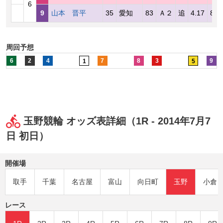
6
9
山本 晋平
35
愛知
83
Ａ２
追
4.17
87.
周回予想
6
2
4
7
8
3
9
1
5
玉野競輪 オッズ表詳細（1R - 2014年7月7
日 初日）
開催場
取手
千葉
名古屋
富山
向日町
玉野
小倉
レース