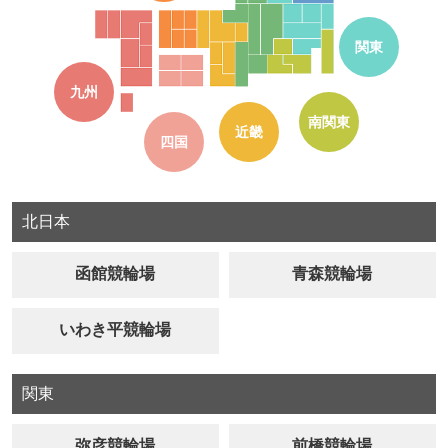
関東
九州
南関東
近畿
四国
北日本
函館競輪場
青森競輪場
いわき平競輪場
関東
弥彦競輪場
前橋競輪場