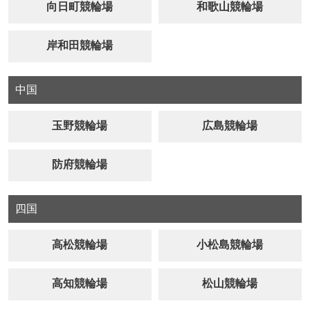
向日町競輪場
和歌山競輪場
岸和田競輪場
中国
玉野競輪場
広島競輪場
防府競輪場
四国
高松競輪場
小松島競輪場
高知競輪場
松山競輪場