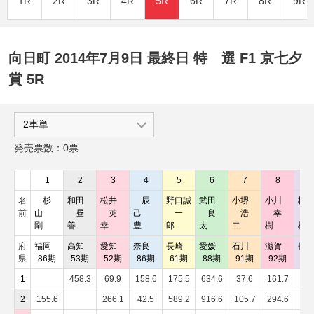
1R
2R
3R
4R
5R
6R
7R
8R
9R
向日町 2014年7月9日 最終日 特 選 F1 京七夕
賞 5R
発売票数：0票
1
2
3
4
5
6
7
8
9
名
杉
和田
松井
辰
野口誠
武田
小堺
小川
松
前
山
昼
英
己
一
良
浩
幸
剛
善
幸
豊
郎
太
二
樹
府
福岡
高知
愛知
奈良
長崎
愛媛
石川
滋賀
長
県
86期
53期
52期
86期
61期
88期
91期
92期
87
1
458.3
69.9
158.6
175.5
634.6
37.6
161.7
3.
2
155.6
266.1
42.5
589.2
916.6
105.7
294.6
117