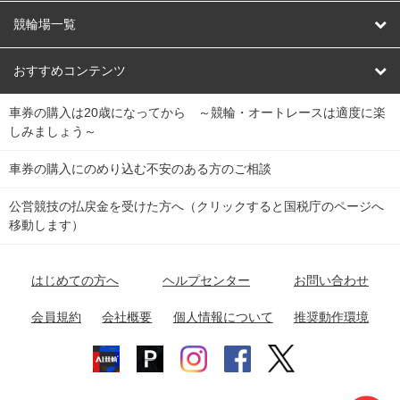
オートレース
レース予想
競輪場一覧
競輪くじ
レース結果
北日本
函館競輪場
青森競輪場
いわき平競輪場
おすすめコンテンツ
車券の購入は20歳になってから ～競輪・オートレースは適度に楽
Dokanto!
キャリーオーバー一覧
関
競輪選手情報
弥彦競輪場
前橋競輪場
取手競輪場
宇都宮競輪場
しみましょう～
東
大宮競輪場
西武園競輪場
京王閣競輪場
立川競輪場
チャリロトプラザ
Perfecta Navi
車券の購入にのめり込む不安のある方のご相談
南
松戸競輪場
千葉競輪場
川崎競輪場
平塚競輪場
公営競技の払戻金を受けた方へ（クリックすると国税庁のページへ
netkeirin
関
移動します）
小田原競輪場
伊東競輪場
静岡競輪場
東
ケイリンガル
中
名古屋競輪場
岐阜競輪場
大垣競輪場
豊橋競輪場
はじめての方へ
ヘルプセンター
お問い合わせ
部
チャリレンジャー
富山競輪場
松阪競輪場
四日市競輪場
会員規約
会社概要
個人情報について
推奨動作環境
競輪場情報
近
福井競輪場
奈良競輪場
向日町競輪場
和歌山競輪場
畿
岸和田競輪場
オートレース場情報