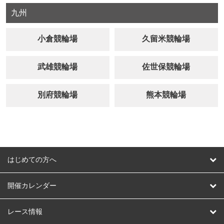
九州
小倉競輪場
久留米競輪場
武雄競輪場
佐世保競輪場
別府競輪場
熊本競輪場
はじめての方へ
はじめての方へ
開催カレンダー
競輪
レース情報