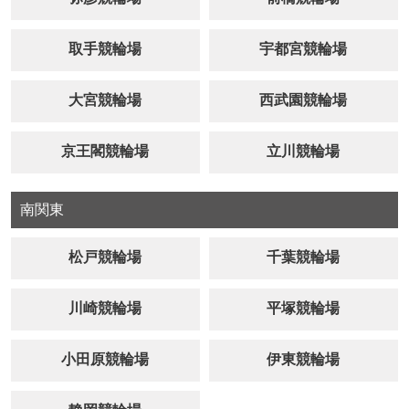
取手競輪場
宇都宮競輪場
大宮競輪場
西武園競輪場
京王閣競輪場
立川競輪場
南関東
松戸競輪場
千葉競輪場
川崎競輪場
平塚競輪場
小田原競輪場
伊東競輪場