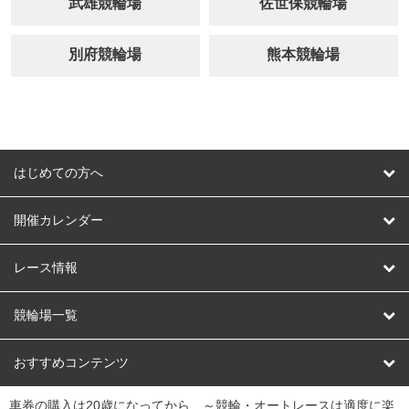
武雄競輪場
佐世保競輪場
別府競輪場
熊本競輪場
はじめての方へ
はじめての方へ
開催カレンダー
競輪
レース情報
オートレース
レース予想
競輪場一覧
競輪くじ
レース結果
北日本
函館競輪場
青森競輪場
いわき平競輪場
おすすめコンテンツ
車券の購入は20歳になってから ～競輪・オートレースは適度に楽