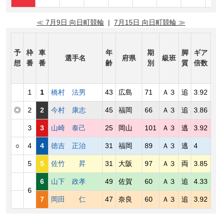
≪ 7月9日 向日町競輪
|
7月15日 向日町競輪 ≫
予
枠
車
年
期
脚
ギア
選手名
府県
級班
競
想
番
番
齢
別
質
倍数
得
1
1
橋村 法男
43
広島
71
Ａ３
追
3.92
80
◎
2
2
今村 康志
45
福岡
66
Ａ３
追
3.86
77
3
3
山崎 泰己
25
岡山
101
Ａ３
逃
3.92
78
○
4
4
徳吉 正治
31
福岡
89
Ａ３
逃
4
70
5
5
佐竹 昇
31
大阪
97
Ａ３
両
3.85
69
6
山下 政孝
49
佐賀
60
Ａ３
追
4.33
67
6
7
岡田 仁
47
奈良
60
Ａ３
追
3.92
68